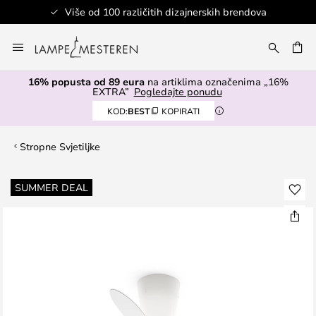
Više od 100 različitih dizajnerskih brendova
Skip
to
I
Content
16% popusta od 89 eura
na artiklima označenima „16%
EXTRA”
Pogledajte ponudu
KOD:
BEST
KOPIRATI
Stropne Svjetiljke
Skip
SUMMER DEAL
to
the
end
of
the
images
gallery