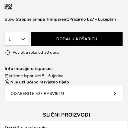
the
images
Blow Stropna lampa Tranparent/Prozirno E27 - Luceplan
gallery
1
DODAJ U KOŠARICU
Povrat u roku od 30 dana
Informacije o isporuci
Vrijeme isporuke: 5 - 6 tjedna
Nije uključeno rasvjetno tijelo
ODABERITE E27 RASVJETU
SLIČNI PROIZVODI