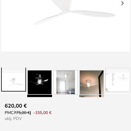
Skip
620,00 €
to
-155,00 €
PMC
775,00 €
the
uklj. PDV
beginning
of