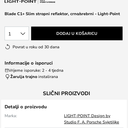
the
images
Blade C1+ Slim stropni reflektor, crno/srebrni - Light-Point
gallery
1
DODAJ U KOŠARICU
Povrat u roku od 30 dana
Informacije o isporuci
Vrijeme isporuke: 2 - 4 tjedna
Žarulja trajno
instalirana
SLIČNI PROIZVODI
Detalji o proizvodu
Marka:
LIGHT-POINT Design by
Studio F. A. Porsche Svjetiljke