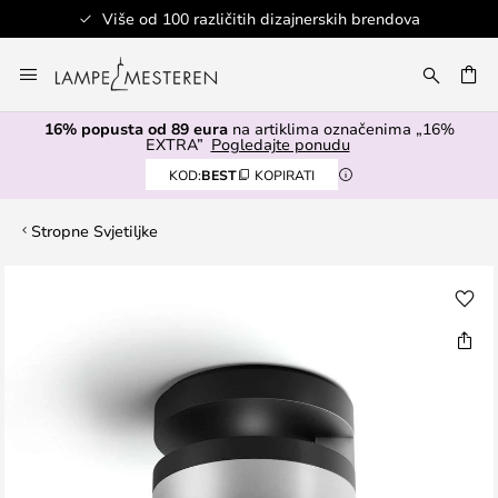
Više od 100 različitih dizajnerskih brendova
Skip
to
I
Content
16% popusta od 89 eura
na artiklima označenima „16%
EXTRA”
Pogledajte ponudu
KOD:
BEST
KOPIRATI
Stropne Svjetiljke
Skip
to
the
end
of
the
images
gallery