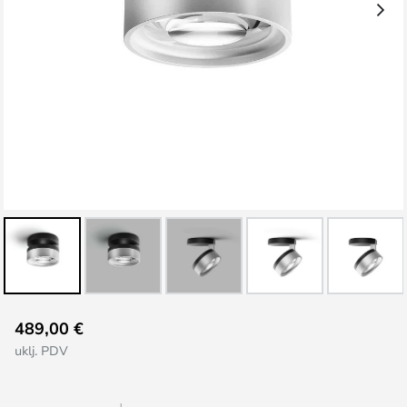
Skip
489,00 €
to
uklj. PDV
the
beginning
of