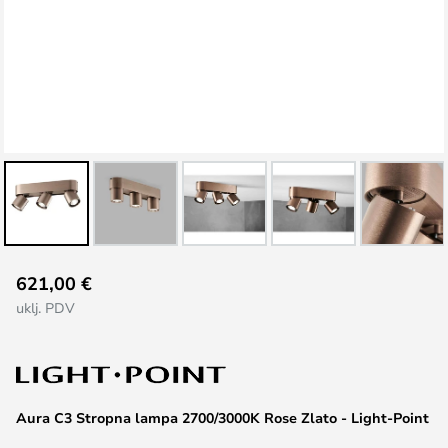
Skip
621,00 €
to
uklj. PDV
the
beginning
of
the
images
Aura C3 Stropna lampa 2700/3000K Rose Zlato - Light-Point
gallery