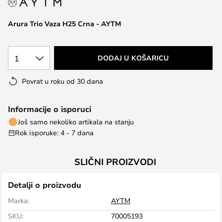
the
images
Arura Trio Vaza H25 Crna - AYTM
gallery
1
DODAJ U KOŠARICU
Povrat u roku od 30 dana
Informacije o isporuci
Još samo nekoliko artikala na stanju
Rok isporuke: 4 - 7 dana
SLIČNI PROIZVODI
Detalji o proizvodu
Marka:
AYTM
SKU:
70005193