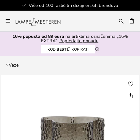
Više od 100 različitih dizajnerskih brendova
Skip
to
I
Content
16% popusta od 89 eura
na artiklima označenima „16%
EXTRA”
Pogledajte ponudu
KOD:
BEST
KOPIRATI
Vaze
Skip
to
the
end
of
the
images
gallery