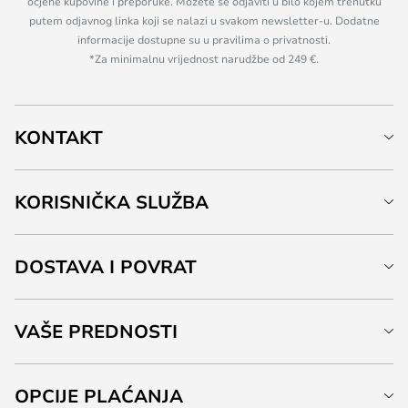
ocjene kupovine i preporuke. Možete se odjaviti u bilo kojem trenutku
putem odjavnog linka koji se nalazi u svakom newsletter-u. Dodatne
informacije dostupne su u pravilima o privatnosti.
*Za minimalnu vrijednost narudžbe od 249 €.
KONTAKT
KORISNIČKA SLUŽBA
DOSTAVA I POVRAT
VAŠE PREDNOSTI
OPCIJE PLAĆANJA