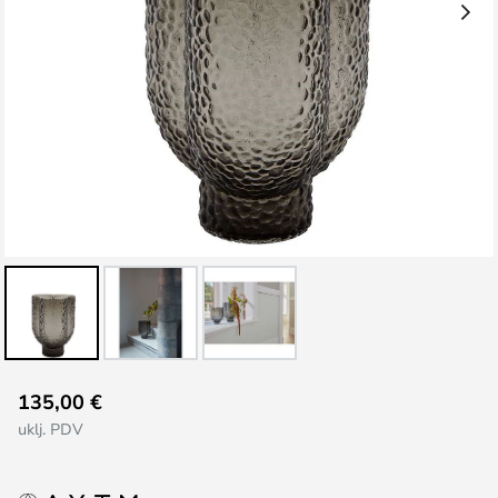
Skip
135,00 €
to
uklj. PDV
the
beginning
of