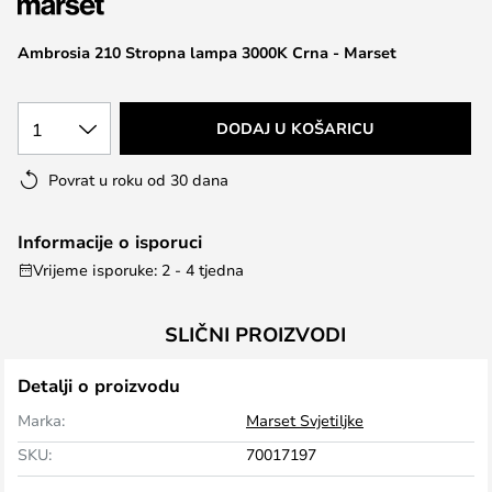
the
images
Ambrosia 210 Stropna lampa 3000K Crna - Marset
gallery
1
DODAJ U KOŠARICU
Povrat u roku od 30 dana
Informacije o isporuci
Vrijeme isporuke: 2 - 4 tjedna
SLIČNI PROIZVODI
Detalji o proizvodu
Marka:
Marset Svjetiljke
SKU:
70017197