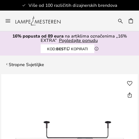
Više od 100 različitih dizajnerskih brendova
Skip
to
I
Content
16% popusta od 89 eura
na artiklima označenima „16%
EXTRA”
Pogledajte ponudu
KOD:
BEST
KOPIRATI
Stropne Svjetiljke
Skip
to
the
end
of
the
images
gallery