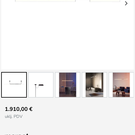
Skip
1.910,00 €
to
uklj. PDV
the
beginning
of