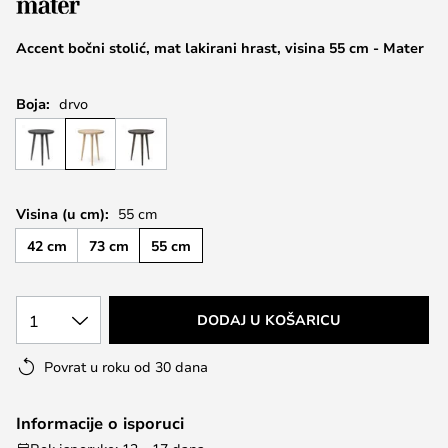
the
images
Accent bočni stolić, mat lakirani hrast, visina 55 cm - Mater
gallery
Boja:
drvo
Visina (u cm):
55 cm
42 cm
73 cm
55 cm
1
DODAJ U KOŠARICU
Povrat u roku od 30 dana
Informacije o isporuci