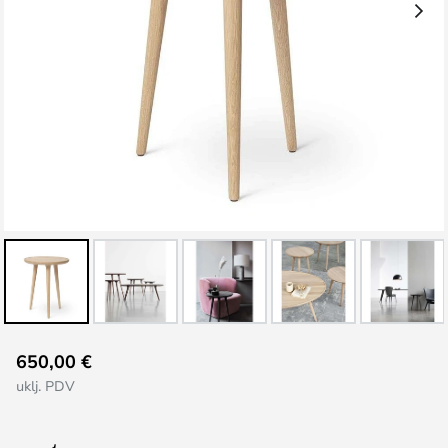
Skip
650,00 €
to
uklj. PDV
the
beginning
of