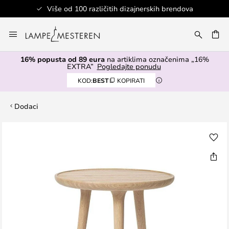
Više od 100 različitih dizajnerskih brendova
Skip
to
I
Content
16% popusta od 89 eura
na artiklima označenima „16%
EXTRA”
Pogledajte ponudu
KOD:
BEST
KOPIRATI
Dodaci
Skip
to
the
end
of
the
images
gallery