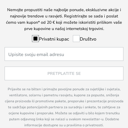
Nemojte propustiti naše najbolje ponude, ekskluzivne akcije i
najnovije trendove u rasvjeti. Registrirajte se sada i poslat
ćemo vam kupon* od 20 € koji možete iskoristiti prilikom vaše
prve kupovine u našoj internetskoj trgovini.
Privatni kupac
Društvo
PRETPLATITE SE
Prijavite se na bilten i primajte povoljne ponude za svjetiljke i svjetala,
ventilatore, solarnu i pametnu rasvjetu, kupone za popuste, sniženja
cijena proizvoda ili promotivne pakete, preporuke i prezentacije proizvoda
te sadržaje potencijalnih partnera za suradnju i ankete, te zahtjeve za
ocjene kupovine i preporuke. Možete se odjaviti u bilo kojem trenutku
putem odjavnog linka koji se nalazi u svakom newsletter-u. Dodatne
informacije dostupne su u pravilima o privatnosti.