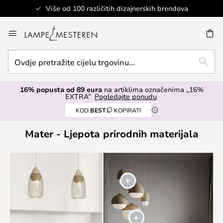
Više od 100 različitih dizajnerskih brendova
Skip
to
I
Content
Ovdje
TRAŽ
pretražite
cijelu
16% popusta od 89 eura
na artiklima označenima „16%
trgovinu...
EXTRA”
Pogledajte ponudu
KOD:
BEST
KOPIRATI
Mater - Ljepota prirodnih materijala