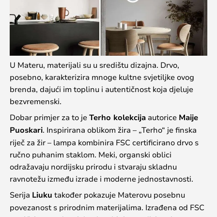
U Materu, materijali su u središtu dizajna. Drvo,
posebno, karakterizira mnoge kultne svjetiljke ovog
brenda, dajući im toplinu i autentičnost koja djeluje
bezvremenski.
Dobar primjer za to je
Terho kolekcija
autorice
Maije
Puoskari
. Inspirirana oblikom žira – „Terho“ je finska
riječ za žir – lampa kombinira FSC certificirano drvo s
ručno puhanim staklom. Meki, organski oblici
odražavaju nordijsku prirodu i stvaraju skladnu
ravnotežu između izrade i moderne jednostavnosti.
Serija
Liuku
također pokazuje Materovu posebnu
povezanost s prirodnim materijalima. Izrađena od FSC