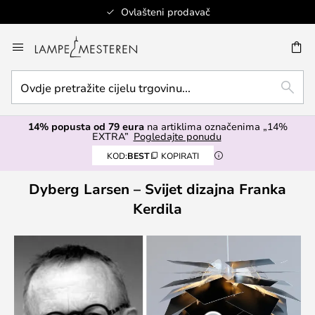
Ovlašteni prodavač
Skip
to
I
Content
Ovdje
TRAŽ
pretražite
cijelu
14% popusta od 79 eura
na artiklima označenima „14%
trgovinu...
EXTRA”
Pogledajte ponudu
KOD:
BEST
KOPIRATI
Dyberg Larsen – Svijet dizajna Franka
Kerdila