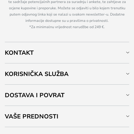
te sadržaje potencijalnih partnera za suradnju i ankete, te zahtjeve za
ocjene kupovine i preporuke. Možete se odjaviti u bilo kojem trenutku
putem odjavnog linka koji se nalazi u svakom newsletter-u. Dodatne
informacije dostupne su u pravilima o privatnosti.
*Za minimalnu vrijednost narudžbe od 249 €.
KONTAKT
KORISNIČKA SLUŽBA
DOSTAVA I POVRAT
VAŠE PREDNOSTI