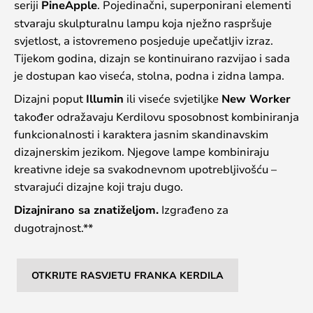
seriji
PineApple
. Pojedinačni, superponirani elementi
stvaraju skulpturalnu lampu koja nježno raspršuje
svjetlost, a istovremeno posjeduje upečatljiv izraz.
Tijekom godina, dizajn se kontinuirano razvijao i sada
je dostupan kao viseća, stolna, podna i zidna lampa.
Dizajni poput
Illumin
ili viseće svjetiljke
New Worker
također odražavaju Kerdilovu sposobnost kombiniranja
funkcionalnosti i karaktera jasnim skandinavskim
dizajnerskim jezikom. Njegove lampe kombiniraju
kreativne ideje sa svakodnevnom upotrebljivošću –
stvarajući dizajne koji traju dugo.
Dizajnirano sa znatiželjom.
Izgrađeno za
dugotrajnost.**
OTKRIJTE RASVJETU FRANKA KERDILA