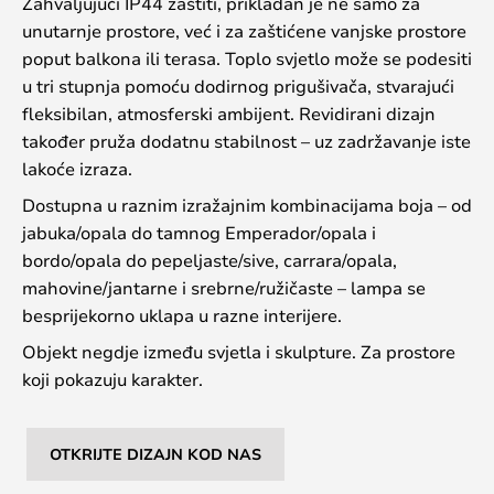
Zahvaljujući IP44 zaštiti, prikladan je ne samo za
unutarnje prostore, već i za zaštićene vanjske prostore
poput balkona ili terasa. Toplo svjetlo može se podesiti
u tri stupnja pomoću dodirnog prigušivača, stvarajući
fleksibilan, atmosferski ambijent. Revidirani dizajn
također pruža dodatnu stabilnost – uz zadržavanje iste
lakoće izraza.
Dostupna u raznim izražajnim kombinacijama boja – od
jabuka/opala do tamnog Emperador/opala i
bordo/opala do pepeljaste/sive, carrara/opala,
mahovine/jantarne i srebrne/ružičaste – lampa se
besprijekorno uklapa u razne interijere.
Objekt negdje između svjetla i skulpture. Za prostore
koji pokazuju karakter.
OTKRIJTE DIZAJN KOD NAS