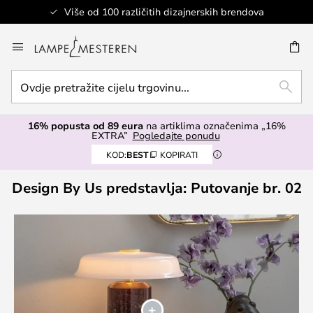
Više od 100 različitih dizajnerskih brendova
Skip
to
I
Content
Ovdje
TRAŽ
pretražite
cijelu
16% popusta od 89 eura
na artiklima označenima „16%
trgovinu...
EXTRA”
Pogledajte ponudu
KOD:
BEST
KOPIRATI
Design By Us predstavlja: Putovanje br. 02