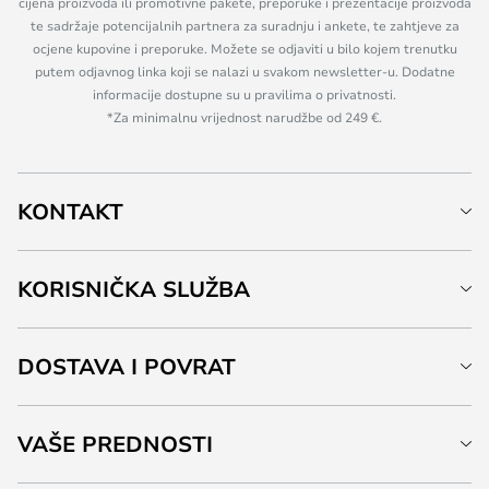
cijena proizvoda ili promotivne pakete, preporuke i prezentacije proizvoda
te sadržaje potencijalnih partnera za suradnju i ankete, te zahtjeve za
ocjene kupovine i preporuke. Možete se odjaviti u bilo kojem trenutku
putem odjavnog linka koji se nalazi u svakom newsletter-u. Dodatne
informacije dostupne su u pravilima o privatnosti.
*Za minimalnu vrijednost narudžbe od 249 €.
KONTAKT
KORISNIČKA SLUŽBA
DOSTAVA I POVRAT
VAŠE PREDNOSTI