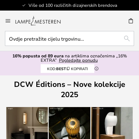
Više od 100 različitih dizajnerskih brendova
Skip
to
I
Content
Ovdje
TRAŽ
pretražite
cijelu
16% popusta od 89 eura
na artiklima označenima „16%
trgovinu...
EXTRA”
Pogledajte ponudu
KOD:
BEST
KOPIRATI
DCW Éditions – Nove kolekcije
2025