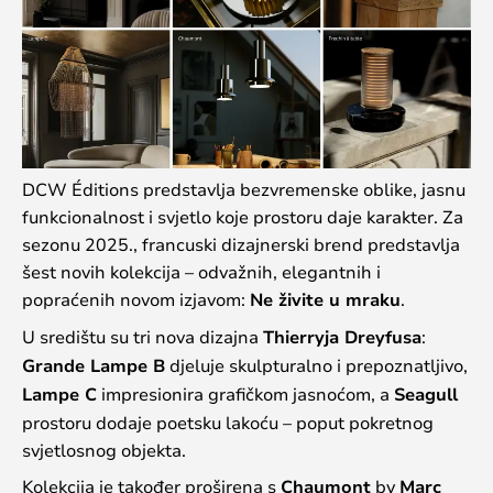
DCW Éditions predstavlja bezvremenske oblike, jasnu
funkcionalnost i svjetlo koje prostoru daje karakter. Za
sezonu 2025., francuski dizajnerski brend predstavlja
šest novih kolekcija – odvažnih, elegantnih i
popraćenih novom izjavom:
Ne živite u mraku
.
U središtu su tri nova dizajna
Thierryja Dreyfusa
:
Grande Lampe B
djeluje skulpturalno i prepoznatljivo,
Lampe C
impresionira grafičkom jasnoćom, a
Seagull
prostoru dodaje poetsku lakoću – poput pokretnog
svjetlosnog objekta.
Kolekcija je također proširena s
Chaumont
by
Marc