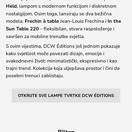
Held
, lampom s modernom funkcijom i diskretnom
nostalgijom. Osim toga, lansiraju se dva bežična
modela:
Frechin à table
Jean-Louis Frechina i
In the
Sun Table 220
– fleksibilan, stvara raspoloženje i
savršen za mobilne trenutke svjetla.
S ovim vijestima, DCW Éditions još jednom pokazuje
kako svjetlost može povezati dizajn, emocije i
svakodnevni život: minimalistički, ekspresivno i kao
trajni trend. Kolekcija koja uljepšava prostor i čini da
posebni trenuci zablistaju.
OTKRIJTE SVE LAMPE TVRTKE DCW ÉDITIONS
Bilten