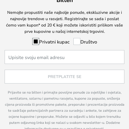
Nemojte propustiti naše najbolje ponude, ekskluzivne akcije i
najnovije trendove u rasvjeti. Registrirajte se sada i poslat
ćemo vam kupon* od 20 € koji možete iskoristiti prilikom vaše
prve kupovine u našoj internetskoj trgovini.
Privatni kupac
Društvo
PRETPLATITE SE
Prijavite se na bilten i primajte povoljne ponude za svjetiljke i svjetala,
ventilatore, solarnu i pametnu rasvjetu, kupone za popuste, sniženja
cijena proizvoda ili promotivne pakete, preporuke i prezentacije proizvoda
te sadržaje potencijalnih partnera za suradnju i ankete, te zahtjeve za
ocjene kupovine i preporuke. Možete se odjaviti u bilo kojem trenutku
putem odjavnog linka koji se nalazi u svakom newsletter-u. Dodatne
informacije dostupne su u pravilima o privatnosti.