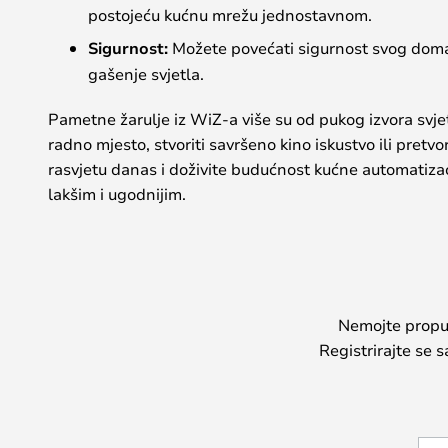
postojeću kućnu mrežu jednostavnom.
Sigurnost:
Možete povećati sigurnost svog doma k
gašenje svjetla.
Pametne žarulje iz WiZ-a više su od pukog izvora svjetlos
radno mjesto, stvoriti savršeno kino iskustvo ili pret
rasvjetu danas i doživite budućnost kućne automatizac
lakšim i ugodnijim.
Nemojte propust
Registrirajte se 