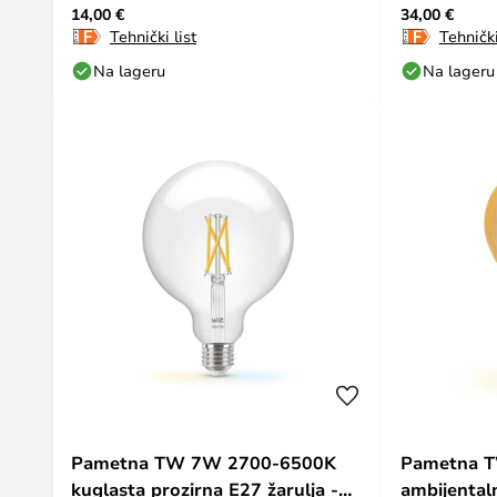
14,00 €
34,00 €
žarulje s d
Tehnički list
Tehnički
Na lageru
Na lageru
Pametna TW 7W 2700-6500K
Pametna TW
kuglasta prozirna E27 žarulja -
ambijental