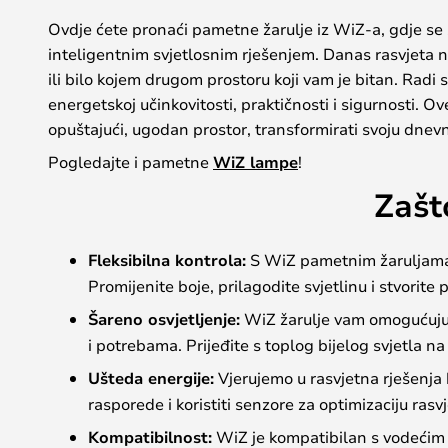
Ovdje ćete pronaći pametne žarulje iz WiZ-a, gdje se s
inteligentnim svjetlosnim rješenjem. Danas rasvjeta ni
ili bilo kojem drugom prostoru koji vam je bitan. Radi
energetskoj učinkovitosti, praktičnosti i sigurnosti. Ov
opuštajući, ugodan prostor, transformirati svoju dnevn
Pogledajte i pametne
WiZ lampe
!
Zašt
Fleksibilna kontrola:
S WiZ pametnim žaruljama m
Promijenite boje, prilagodite svjetlinu i stvorite
Šareno osvjetljenje:
WiZ žarulje vam omogućuju p
i potrebama. Prijeđite s toplog bijelog svjetla n
Ušteda energije:
Vjerujemo u rasvjetna rješenja 
rasporede i koristiti senzore za optimizaciju rasvje
Kompatibilnost:
WiZ je kompatibilan s vodećim 