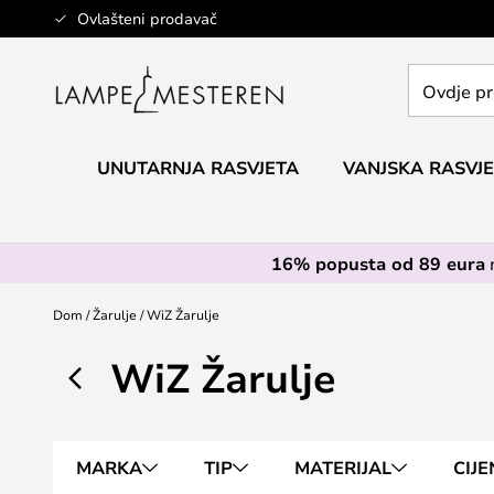
Skip
Ovlašteni prodavač
to
Content
Ovdje
pretražite
cijelu
trgovinu...
UNUTARNJA RASVJETA
VANJSKA RASVJ
16% popusta od 89 eura
Dom
Žarulje
WiZ Žarulje
WiZ Žarulje
MARKA
TIP
MATERIJAL
CIJ