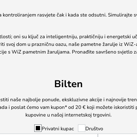
ontroliranjem rasvjete čak i kada ste odsutni. Simulirajte s
ti; oni su ključ za inteligentniju, praktičniju i energetski uči
voriti svoj dom u prazničnu oazu, naše pametne žarulje iz Wi
ije s WiZ pametnim žaruljama. Pronađite savršeno svjetlo za 
Bilten
iti naše najbolje ponude, ekskluzivne akcije i najnovije tren
sada i poslat ćemo vam kupon* od 20 € koji možete iskoristiti 
kupovine u našoj internetskoj trgovini.
Privatni kupac
Društvo