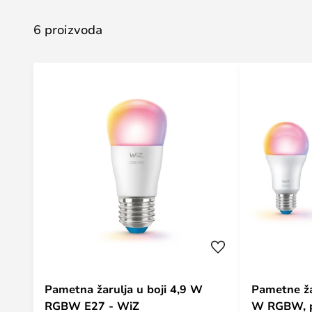
6 proizvoda
Pametna žarulja u boji 4,9 W
Pametne ža
RGBW E27 - WiZ
W RGBW, p