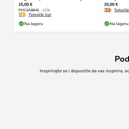
15,00 €
15,00 €
WiZ
2000-5000
Tehnički
PMC
17,00 €
-11%
Tehnički list
Na lageru
Na lageru
Pod
Inspirirajte se i dopustite da vas inspirira