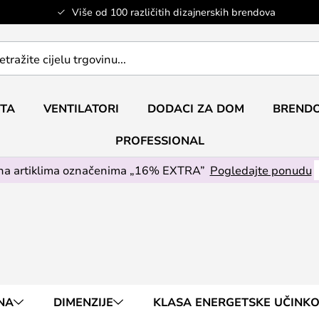
Više od 100 različitih dizajnerskih brendova
ETA
VENTILATORI
DODACI ZA DOM
BRENDO
PROFESSIONAL
na artiklima označenima „16% EXTRA”
Pogledajte ponudu
ENA
DIMENZIJE
KLASA ENERGETSKE UČINKO