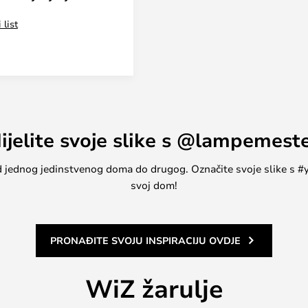
K zlatna E27 - WiZ
 list
ijelite svoje slike s @lampemest
, od jednog jedinstvenog doma do drugog. Označite svoje slike s
svoj dom!
PRONAĐITE SVOJU INSPIRACIJU OVDJE
WiZ žarulje