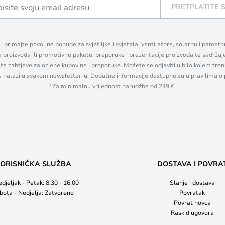
PRETPLATITE 
n i primajte povoljne ponude za svjetiljke i svjetala, ventilatore, solarnu i pamet
a proizvoda ili promotivne pakete, preporuke i prezentacije proizvoda te sadržaj
, te zahtjeve za ocjene kupovine i preporuke. Možete se odjaviti u bilo kojem tr
se nalazi u svakom newsletter-u. Dodatne informacije dostupne su u pravilima o 
*Za minimalnu vrijednost narudžbe od 249 €.
ORISNIČKA SLUŽBA
DOSTAVA I POVRA
djeljak - Petak: 8.30 - 16.00
Slanje i dostava
bota - Nedjelja: Zatvoreno
Povratak
Povrat novca
Raskid ugovora