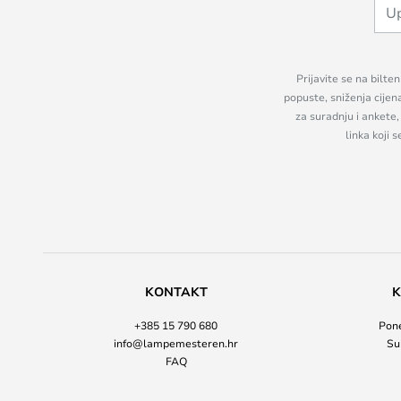
Prijavite se na bilte
popuste, sniženja cijen
za suradnju i ankete
linka koji 
KONTAKT
K
+385 15 790 680
Pone
info@lampemesteren.hr
Su
FAQ