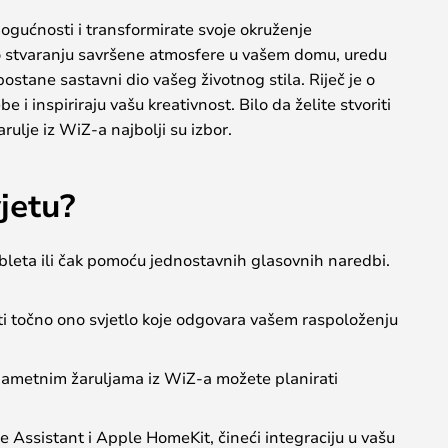
mogućnosti i transformirate svoje okruženje
se o stvaranju savršene atmosfere u vašem domu, uredu
ostane sastavni dio vašeg životnog stila. Riječ je o
 i inspiriraju vašu kreativnost. Bilo da želite stvoriti
ulje iz WiZ-a najbolji su izbor.
jetu?
leta ili čak pomoću jednostavnih glasovnih naredbi.
i točno ono svjetlo koje odgovara vašem raspoloženju
S pametnim žaruljama iz WiZ-a možete planirati
ssistant i Apple HomeKit, čineći integraciju u vašu