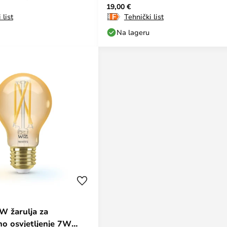
19,00 €
aljinskim
 list
Tehnički list
Na lageru
 žarulja za
no osvjetljenje 7W