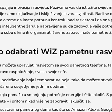
pajaju inovacija i rasvjeta. Pozivamo vas da istražite svijet 
je samo uključivanje i isključivanje izvora svjetlosti. Radi 
 se o tome da imate potpunu kontrolu nad rasvjetom i da ona p
e inteligentne žarulje napravljene su da zadovolje vaše potrebe
u sobu u kino ili organizirati šarenu zabavu, naše pametne žar
o odabrati WiZ pametnu rasv
ožete upravljati rasvjetom sa svog pametnog telefona, tab
 pravo raspoloženje, sve sa svoje sofe.
odešavanje boja i temperature boja, tako da možete stvorit
a šareno osvjetljenje jednim dodirom.
koja pomažu u smanjenju potrošnje energije i štite okoliš. 
te – i pritom nikad više ne zaboraviti isključiti se.
sustavima pametnog doma kao što su Amazon Alexa, Google A