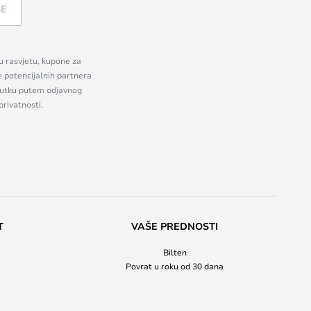
SE
nu rasvjetu, kupone za
e potencijalnih partnera
enutku putem odjavnog
privatnosti.
T
VAŠE PREDNOSTI
Bilten
Povrat u roku od 30 dana