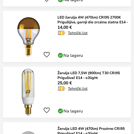
LED žarulja 4W (470lm) CRI95 2700K
Prigušljiva, gornji dio zrcalna zlatna E14 -
14,00 €
Tehnički list
Na lageru
Žarulja LED 7,5W (900lm) T30 CRI95
Prigušivač E14 - e3light
25,00 €
Tehnički list
Na lageru
Žarulja LED 4W (470lm) Prozirno CRI95
Prigušivač E14 - e3light