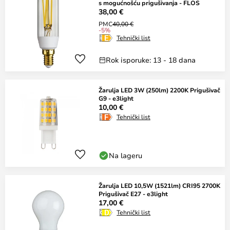
s mogućnošću prigušivanja - FLOS
38,00 €
PMC
40,00 €
-5%
Tehnički list
Rok isporuke: 13 - 18 dana
Žarulja LED 3W (250lm) 2200K Prigušivač
G9 - e3light
10,00 €
Tehnički list
Na lageru
Žarulja LED 10,5W (1521lm) CRI95 2700K
Prigušivač E27 - e3light
17,00 €
Tehnički list