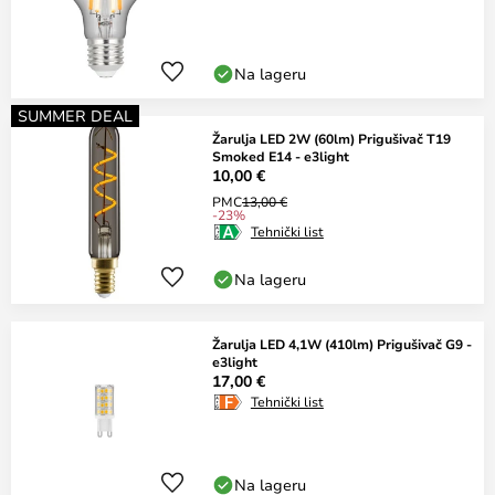
Na lageru
SUMMER DEAL
Žarulja LED 2W (60lm) Prigušivač T19
Smoked E14 - e3light
10,00 €
PMC
13,00 €
-23%
Tehnički list
Na lageru
Žarulja LED 4,1W (410lm) Prigušivač G9 -
e3light
17,00 €
Tehnički list
Na lageru