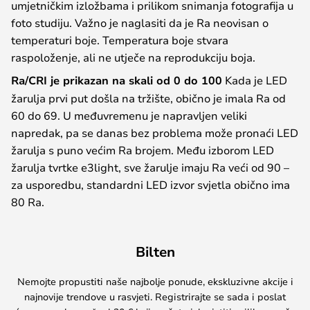
umjetničkim izložbama i prilikom snimanja fotografija u
foto studiju. Važno je naglasiti da je Ra neovisan o
temperaturi boje. Temperatura boje stvara
raspoloženje, ali ne utječe na reprodukciju boja.
Ra/CRI je prikazan na skali od 0 do 100
Kada je LED
žarulja prvi put došla na tržište, obično je imala Ra od
60 do 69. U međuvremenu je napravljen veliki
napredak, pa se danas bez problema može pronaći LED
žarulja s puno većim Ra brojem. Među izborom LED
žarulja tvrtke e3light, sve žarulje imaju Ra veći od 90 –
za usporedbu, standardni LED izvor svjetla obično ima
80 Ra.
Bilten
Nemojte propustiti naše najbolje ponude, ekskluzivne akcije i
najnovije trendove u rasvjeti. Registrirajte se sada i poslat