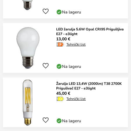
Na lageru
LED žarulja 5.6W Opal CRI95 Prigušljiva
E27 - e3light
13,00 €
Tehnički list
Na lageru
Žarulja LED 13,4W (2000lm) T38 2700K
Prigušivač E27 - e3light
45,00 €
Tehnički list
Na lageru