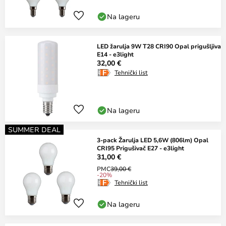
Na lageru
LED žarulja 9W T28 CRI90 Opal prigušljiva
E14 - e3light
32,00 €
Tehnički list
Na lageru
SUMMER DEAL
3-pack Žarulja LED 5,6W (806lm) Opal
CRI95 Prigušivač E27 - e3light
31,00 €
PMC
39,00 €
-20%
Tehnički list
Na lageru