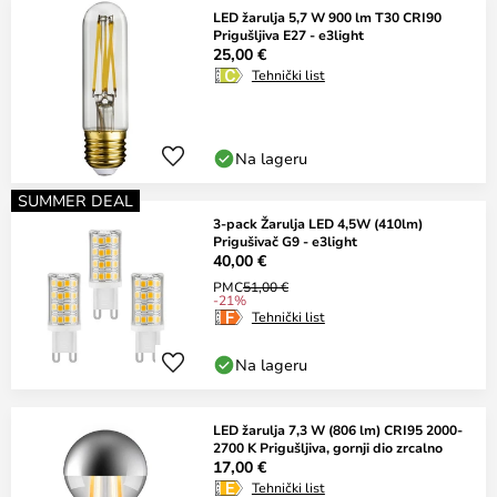
LED žarulja 5,7 W 900 lm T30 CRI90
Prigušljiva E27 - e3light
25,00 €
Tehnički list
Na lageru
SUMMER DEAL
3-pack Žarulja LED 4,5W (410lm)
Prigušivač G9 - e3light
40,00 €
PMC
51,00 €
-21%
Tehnički list
Na lageru
LED žarulja 7,3 W (806 lm) CRI95 2000-
2700 K Prigušljiva, gornji dio zrcalno
17,00 €
Tehnički list