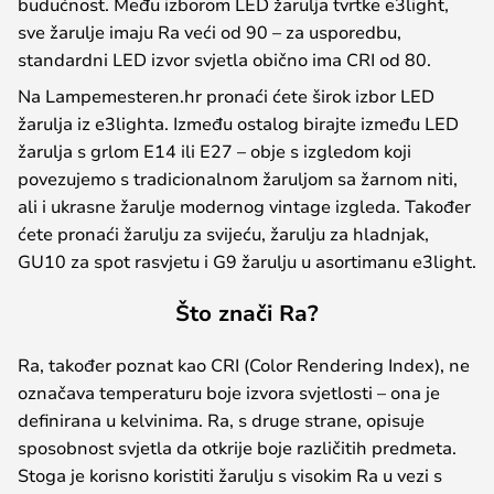
budućnost. Među izborom LED žarulja tvrtke e3light,
sve žarulje imaju Ra veći od 90 – za usporedbu,
standardni LED izvor svjetla obično ima CRI od 80.
Na Lampemesteren.hr pronaći ćete širok izbor LED
žarulja iz e3lighta. Između ostalog birajte između LED
žarulja s grlom E14 ili E27 – obje s izgledom koji
povezujemo s tradicionalnom žaruljom sa žarnom niti,
ali i ukrasne žarulje modernog vintage izgleda. Također
ćete pronaći žarulju za svijeću, žarulju za hladnjak,
GU10 za spot rasvjetu i G9 žarulju u asortimanu e3light.
Što znači Ra?
Ra, također poznat kao CRI (Color Rendering Index), ne
označava temperaturu boje izvora svjetlosti – ona je
definirana u kelvinima. Ra, s druge strane, opisuje
sposobnost svjetla da otkrije boje različitih predmeta.
Stoga je korisno koristiti žarulju s visokim Ra u vezi s