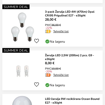
SUMMER DEAL
3-pack Žarulja LED 4W (470lm) Opal
CRI95 Prigušivač E27 - e3light
28,00 €
PMC
36,00 €
-22%
Tehnički list
Na lageru
SUMMER DEAL
Žarulja LED 2,5W (200lm) 2 pcs. G9 -
e3light
8,00 €
PMC
10,00 €
-20%
Tehnički list
Na lageru
LED žarulja 9W reciklirana Ocean Bound
E27 - e3light