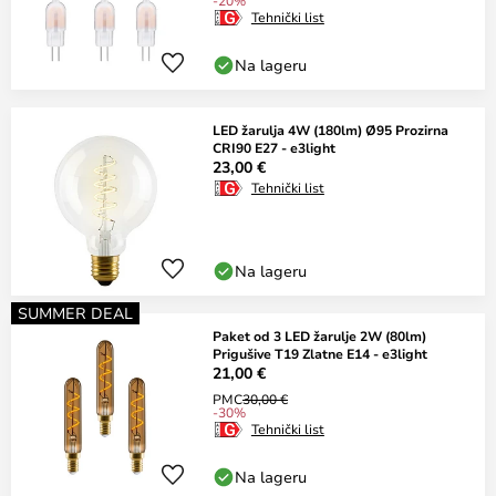
-20%
Tehnički list
Na lageru
LED žarulja 4W (180lm) Ø95 Prozirna
CRI90 E27 - e3light
23,00 €
Tehnički list
Na lageru
SUMMER DEAL
Paket od 3 LED žarulje 2W (80lm)
Prigušive T19 Zlatne E14 - e3light
21,00 €
PMC
30,00 €
-30%
Tehnički list
Na lageru