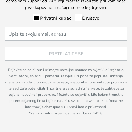
ćemo vam kupon* od 20 € koji možete iskoristiti prilikom vaše
prve kupovine u našoj internetskoj trgovini.
Privatni kupac
Društvo
PRETPLATITE SE
Prijavite se na bilten i primajte povoljne ponude za svjetiljke i svjetala,
ventilatore, solarnu i pametnu rasvjetu, kupone za popuste, sniženja
cijena proizvoda ili promotivne pakete, preporuke i prezentacije proizvoda
te sadržaje potencijalnih partnera za suradnju i ankete, te zahtjeve za
ocjene kupovine i preporuke. Možete se odjaviti u bilo kojem trenutku
putem odjavnog linka koji se nalazi u svakom newsletter-u. Dodatne
informacije dostupne su u pravilima o privatnosti.
*Za minimalnu vrijednost narudžbe od 249 €.