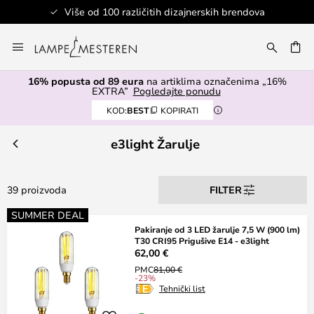
Više od 100 različitih dizajnerskih brendova
Skip
to
I
Content
16% popusta od 89 eura
na artiklima označenima „16%
EXTRA”
Pogledajte ponudu
KOD:
BEST
KOPIRATI
e3light Žarulje
39 proizvoda
FILTER
SUMMER DEAL
Pakiranje od 3 LED žarulje 7,5 W (900 lm)
T30 CRI95 Prigušive E14 - e3light
62,00 €
PMC
81,00 €
-23%
Tehnički list