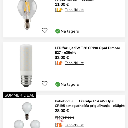
11,00 €
Tehnički list
Na lageru
LED žarulja 9W T28 CRI90 Opal Dimbar
E27 - e3light
32,00 €
Tehnički list
Na lageru
SUMMER DEAL
Paket od 3 LED žarulje E14 4W Opal
CRI95 s mogućnošću prigušivanja - e3light
28,00 €
PMC
36,00 €
-22%
Tehnički list