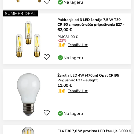
Na lageru
SUMMER DEAL
Pakiranje od 3 LED žarulje 7,5 W T30
CRI90 s mogućnošću prigušivanja E27 -
62,00 €
PMC
81,00 €
-23%
Tehnički list
Na lageru
Žarulja LED 4W (470lm) Opal CRI95
Prigušivač E27 - e3light
11,00 €
Tehnički list
Na lageru
E14 T30 7,6 W prozirna LED žarulja 3.000 K