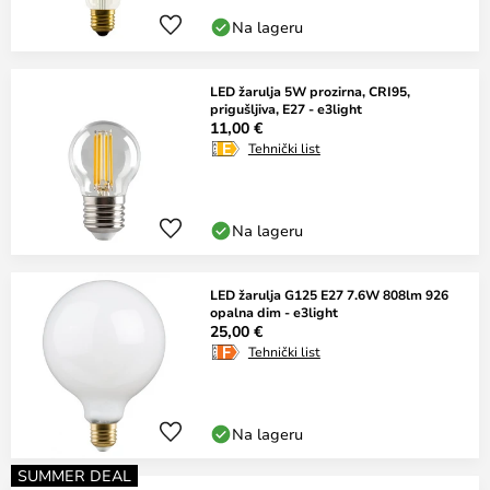
Na lageru
LED žarulja 5W prozirna, CRI95,
prigušljiva, E27 - e3light
11,00 €
Tehnički list
Na lageru
LED žarulja G125 E27 7.6W 808lm 926
opalna dim - e3light
25,00 €
Tehnički list
Na lageru
SUMMER DEAL