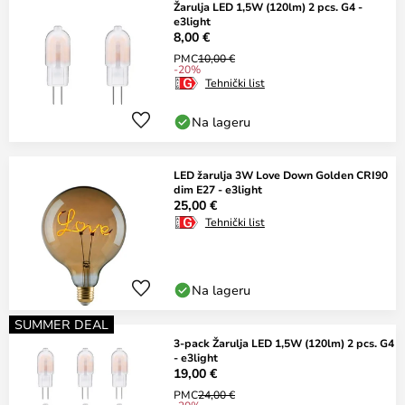
Žarulja LED 1,5W (120lm) 2 pcs. G4 -
e3light
8,00 €
PMC
10,00 €
-20%
Tehnički list
Na lageru
LED žarulja 3W Love Down Golden CRI90
dim E27 - e3light
25,00 €
Tehnički list
Na lageru
SUMMER DEAL
3-pack Žarulja LED 1,5W (120lm) 2 pcs. G4
- e3light
19,00 €
PMC
24,00 €