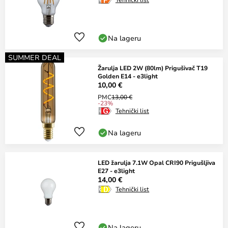
Na lageru
SUMMER DEAL
Žarulja LED 2W (80lm) Prigušivač T19
Golden E14 - e3light
10,00 €
PMC
13,00 €
-23%
Tehnički list
Na lageru
LED žarulja 7.1W Opal CRI90 Prigušljiva
E27 - e3light
14,00 €
Tehnički list
Na lageru