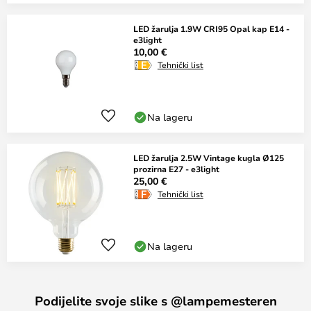
LED žarulja 1.9W CRI95 Opal kap E14 -
e3light
10,00 €
Tehnički list
Na lageru
LED žarulja 2.5W Vintage kugla Ø125
prozirna E27 - e3light
25,00 €
Tehnički list
Na lageru
Podijelite svoje slike s @lampemesteren