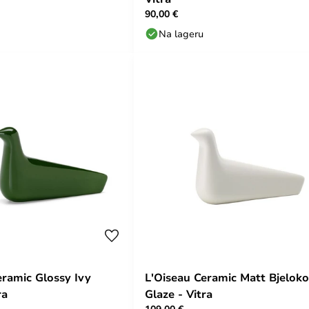
90,00 €
Na lageru
eramic Glossy Ivy
L'Oiseau Ceramic Matt Bjeloko
ra
Glaze - Vitra
109,00 €