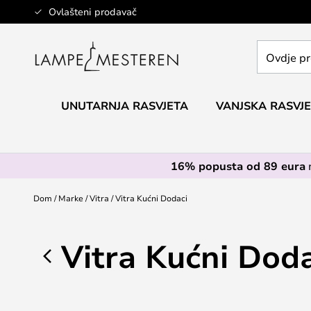
Skip
Ovlašteni prodavač
to
Content
Ovdje
pretražite
cijelu
trgovinu...
UNUTARNJA RASVJETA
VANJSKA RASVJ
16% popusta od 89 eura
Dom
Marke
Vitra
Vitra Kućni Dodaci
Vitra Kućni Doda