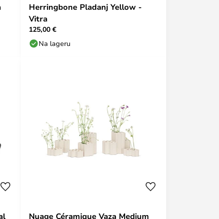
a
Herringbone Pladanj Yellow -
Vitra
125,00 €
Na lageru
al
Nuage Céramique Vaza Medium