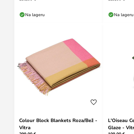
Na lageru
Na lageru
Colour Block Blankets Roza/Bež -
L'Oiseau C
Vitra
Glaze - Vit
299,00 €
109,00 €