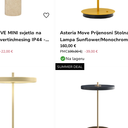
VE MINI svjetlo na
Asteria Move Prijenosni Stoln
avertin/mesing IP44 -
Lampa Sunflower/Monochrom
160,00 €
UMAGE
-22,00 €
PMC
199,00 €
-39,00 €
Na lageru
SUMMER DEAL