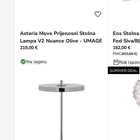
Asteria Move Prijenosni Stolna
Eos Stoln
Lampa V2 Nuance Olive - UMAGE
Fod Siva/B
219,00 €
162,00 €
PMC
203,00 €
Na lageru
Rok ispor
SUMMER DEAL