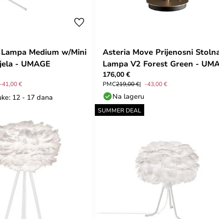
a Lampa Medium w/Mini
Asteria Move Prijenosni Stoln
ijela - UMAGE
Lampa V2 Forest Green - UM
176,00 €
-41,00 €
PMC
219,00 €
-43,00 €
Na lageru
uke: 12 - 17 dana
SUMMER DEAL