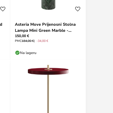
ed
Asteria Move Prijenosni Stolna
Lampa Mini Green Marble -
150,00 €
UMAGE
PMC
184,00 €
-34,00 €
Na lageru