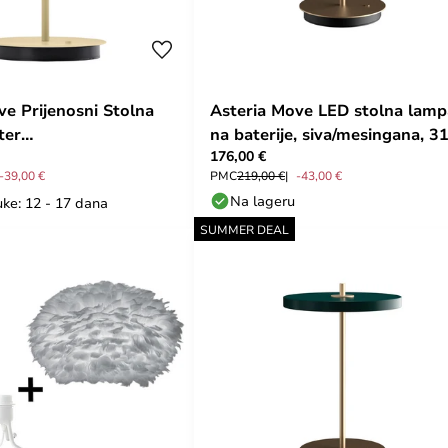
ve Prijenosni Stolna
Asteria Move LED stolna lamp
ter
na baterije, siva/mesingana, 3
176,00 €
nochrome - UMAGE
cm - UMAGE
-39,00 €
PMC
219,00 €
-43,00 €
Na lageru
uke: 12 - 17 dana
SUMMER DEAL