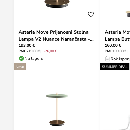
Asteria Move Prijenosni Stolna
Asteria Mo
Lampa V2 Nuance Narančasta -
Lampa But
193,00 €
160,00 €
UMAGE
Yellow/Mo
PMC
219,00 €
-26,00 €
PMC
199,00 €
Na lageru
Rok ispor
Novo
SUMMER DEAL