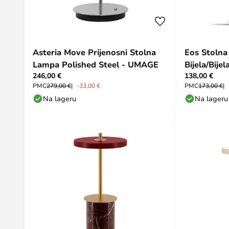
Asteria Move Prijenosni Stolna
Eos Stolna
Lampa Polished Steel - UMAGE
Bijela/Bije
246,00 €
138,00 €
PMC
279,00 €
-33,00 €
PMC
173,00 €
Na lageru
Na lageru