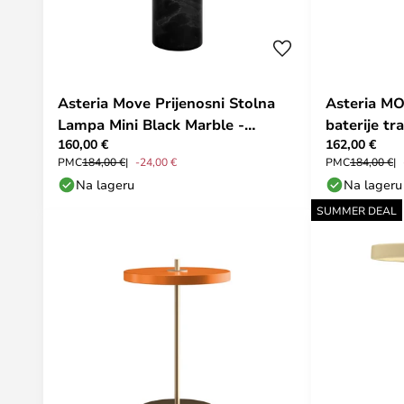
Asteria Move Prijenosni Stolna
Asteria MO
Lampa Mini Black Marble -
baterije tr
160,00 €
162,00 €
UMAGE
UMAGE
PMC
184,00 €
-24,00 €
PMC
184,00 €
Na lageru
Na lageru
SUMMER DEAL