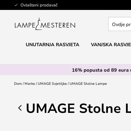
Skip
Ovlašteni prodavač
to
Content
Ovdje
pretražite
cijelu
trgovinu...
UNUTARNJA RASVJETA
VANJSKA RASVJ
16% popusta od 89 eura
Dom
Marke
UMAGE Svjetiljke
UMAGE Stolne Lampe
UMAGE Stolne 