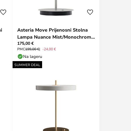
i
Asteria Move Prijenosni Stolna
Lampa Nuance Mist/Monochrome
175,00 €
- UMAGE
PMC
199,00 €
-24,00 €
Na lageru
SUMMER DEAL