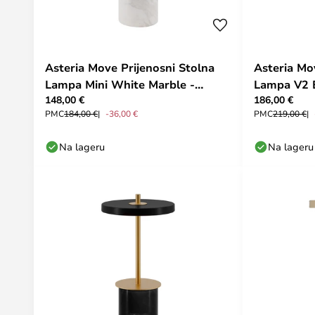
Asteria Move Prijenosni Stolna
Asteria Mo
Lampa Mini White Marble -
Lampa V2 
148,00 €
186,00 €
UMAGE
PMC
184,00 €
-36,00 €
PMC
219,00 €
Na lageru
Na lageru