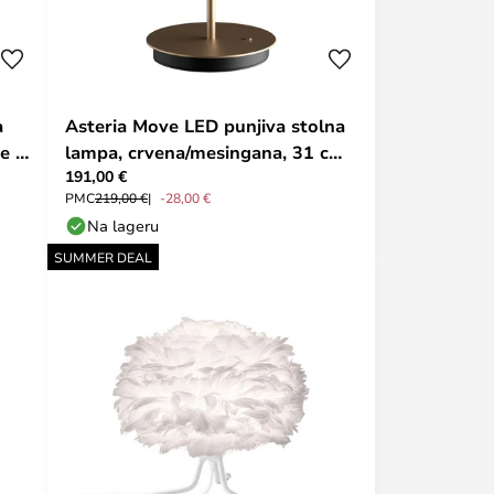
a
Asteria Move LED punjiva stolna
e -
lampa, crvena/mesingana, 31 cm
191,00 €
- UMAGE
PMC
219,00 €
-28,00 €
Na lageru
SUMMER DEAL