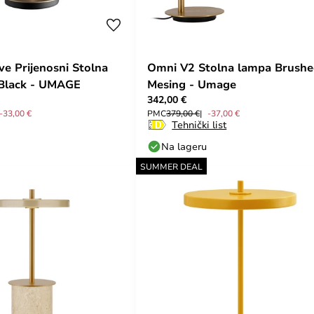
ve Prijenosni Stolna
Omni V2 Stolna lampa Brush
Black - UMAGE
Mesing - Umage
342,00 €
-33,00 €
PMC
379,00 €
-37,00 €
Tehnički list
Na lageru
SUMMER DEAL