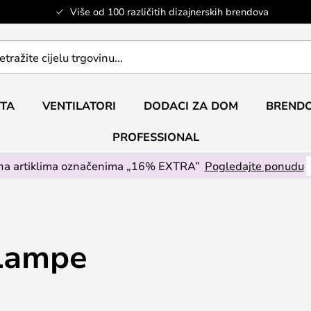
Više od 100 različitih dizajnerskih brendova
ETA
VENTILATORI
DODACI ZA DOM
BRENDO
PROFESSIONAL
na artiklima označenima „16% EXTRA”
Pogledajte ponudu
Lampe