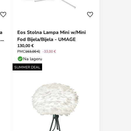
a
Eos Stolna Lampa Mini w/Mini
1
Fod Bijela/Bijela - UMAGE
130,00 €
PMC
163,00 €
-33,00 €
Na lageru
SUMMER DEAL