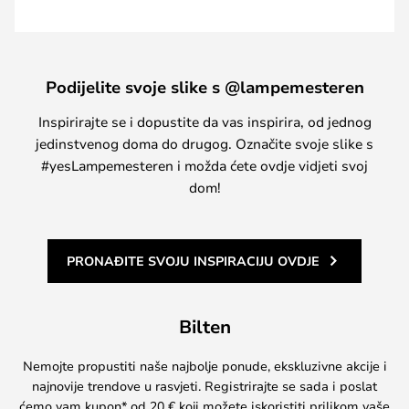
Podijelite svoje slike s @lampemesteren
Inspirirajte se i dopustite da vas inspirira, od jednog
jedinstvenog doma do drugog. Označite svoje slike s
#yesLampemesteren i možda ćete ovdje vidjeti svoj
dom!
PRONAĐITE SVOJU INSPIRACIJU OVDJE
Bilten
Nemojte propustiti naše najbolje ponude, ekskluzivne akcije i
najnovije trendove u rasvjeti. Registrirajte se sada i poslat
ćemo vam kupon* od 20 € koji možete iskoristiti prilikom vaše