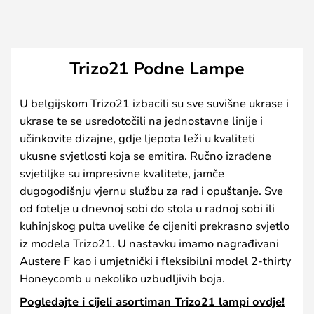
Trizo21 Podne Lampe
U belgijskom Trizo21 izbacili su sve suvišne ukrase i
ukrase te se usredotočili na jednostavne linije i
učinkovite dizajne, gdje ljepota leži u kvaliteti
ukusne svjetlosti koja se emitira. Ručno izrađene
svjetiljke su impresivne kvalitete, jamče
dugogodišnju vjernu službu za rad i opuštanje. Sve
od fotelje u dnevnoj sobi do stola u radnoj sobi ili
kuhinjskog pulta uvelike će cijeniti prekrasno svjetlo
iz modela Trizo21. U nastavku imamo nagrađivani
Austere F kao i umjetnički i fleksibilni model 2-thirty
Honeycomb u nekoliko uzbudljivih boja.
Pogledajte i cijeli asortiman Trizo21 lampi ovdje!