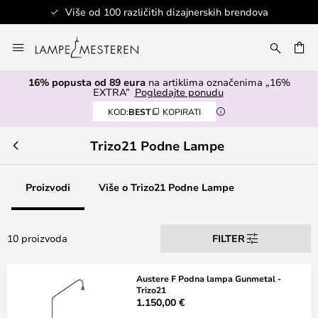
Više od 100 različitih dizajnerskih brendova
Skip
to
I
Content
16% popusta od 89 eura
na artiklima označenima „16%
EXTRA”
Pogledajte ponudu
KOD:
BEST
KOPIRATI
Trizo21 Podne Lampe
Proizvodi
Više o Trizo21 Podne Lampe
10 proizvoda
FILTER
Austere F Podna lampa Gunmetal -
Trizo21
1.150,00 €