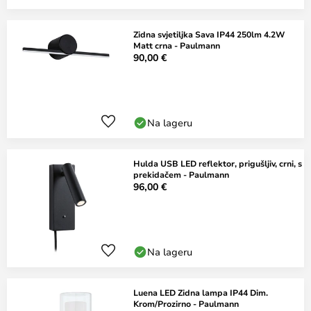
Zidna svjetiljka Sava IP44 250lm 4.2W
Matt crna - Paulmann
90,00 €
Na lageru
Hulda USB LED reflektor, prigušljiv, crni, s
prekidačem - Paulmann
96,00 €
Na lageru
Luena LED Zidna lampa IP44 Dim.
Krom/Prozirno - Paulmann