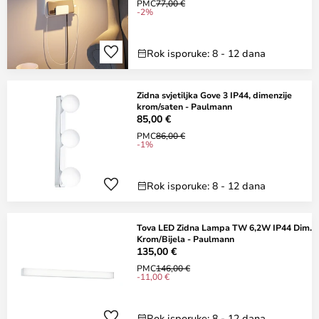
PMC
77,00 €
-2%
Rok isporuke: 8 - 12 dana
Zidna svjetiljka Gove 3 IP44, dimenzije
krom/saten - Paulmann
85,00 €
PMC
86,00 €
-1%
Rok isporuke: 8 - 12 dana
Tova LED Zidna Lampa TW 6,2W IP44 Dim.
Krom/Bijela - Paulmann
135,00 €
PMC
146,00 €
-11,00 €
Rok isporuke: 8 - 12 dana