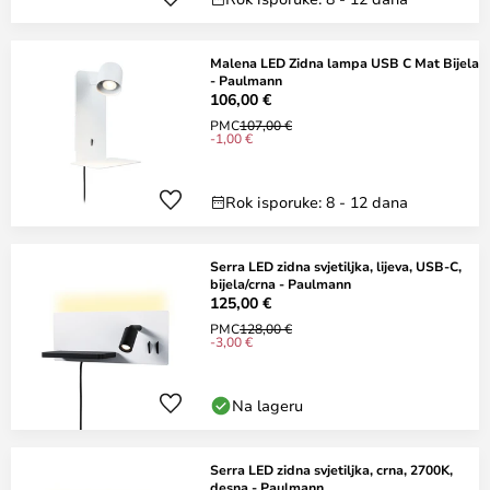
Malena LED Zidna lampa USB C Mat Bijela
- Paulmann
106,00 €
PMC
107,00 €
-1,00 €
Rok isporuke: 8 - 12 dana
Serra LED zidna svjetiljka, lijeva, USB-C,
bijela/crna - Paulmann
125,00 €
PMC
128,00 €
-3,00 €
Na lageru
Serra LED zidna svjetiljka, crna, 2700K,
desna - Paulmann