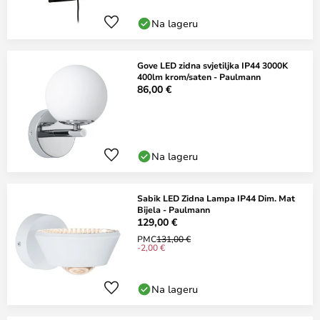
Na lageru
Gove LED zidna svjetiljka IP44 3000K
400lm krom/saten - Paulmann
86,00 €
Na lageru
Sabik LED Zidna Lampa IP44 Dim. Mat
Bijela - Paulmann
129,00 €
PMC
131,00 €
-2,00 €
Na lageru