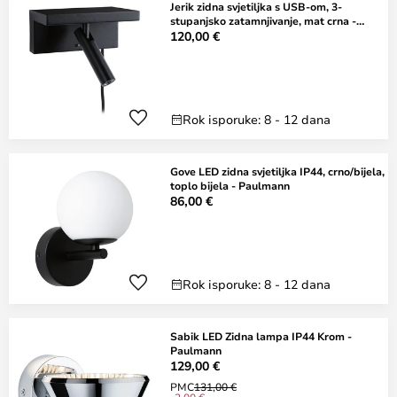
Jerik zidna svjetiljka s USB-om, 3-
stupanjsko zatamnjivanje, mat crna -
Paulmann
120,00 €
Rok isporuke: 8 - 12 dana
Gove LED zidna svjetiljka IP44, crno/bijela,
toplo bijela - Paulmann
86,00 €
Rok isporuke: 8 - 12 dana
Sabik LED Zidna lampa IP44 Krom -
Paulmann
129,00 €
PMC
131,00 €