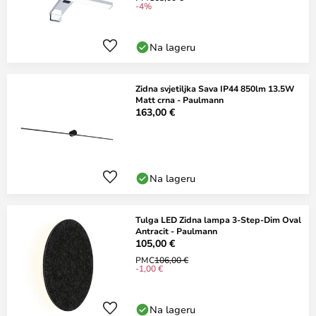
-4%
Na lageru
Zidna svjetiljka Sava IP44 850lm 13.5W
Matt crna - Paulmann
163,00 €
Na lageru
Tulga LED Zidna lampa 3-Step-Dim Oval
Antracit - Paulmann
105,00 €
PMC
106,00 €
-1,00 €
Na lageru