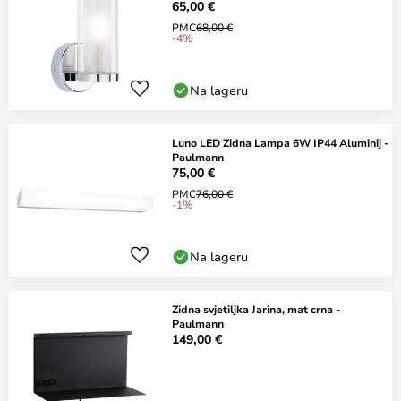
65,00 €
PMC
68,00 €
-4%
Na lageru
Luno LED Zidna Lampa 6W IP44 Aluminij -
Paulmann
75,00 €
PMC
76,00 €
-1%
Na lageru
Zidna svjetiljka Jarina, mat crna -
Paulmann
149,00 €