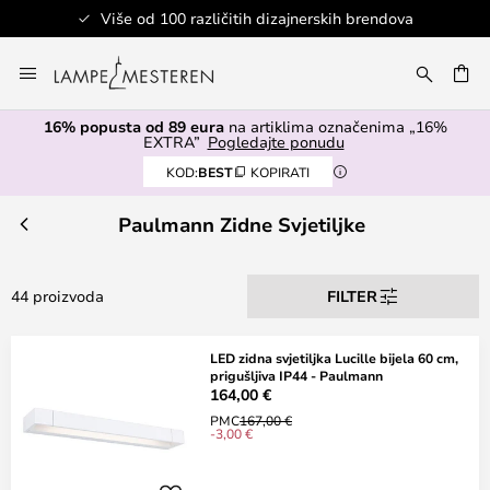
Više od 100 različitih dizajnerskih brendova
Skip
to
I
Content
16% popusta od 89 eura
na artiklima označenima „16%
EXTRA”
Pogledajte ponudu
KOD:
BEST
KOPIRATI
Paulmann Zidne Svjetiljke
44 proizvoda
FILTER
LED zidna svjetiljka Lucille bijela 60 cm,
prigušljiva IP44 - Paulmann
164,00 €
PMC
167,00 €
-3,00 €