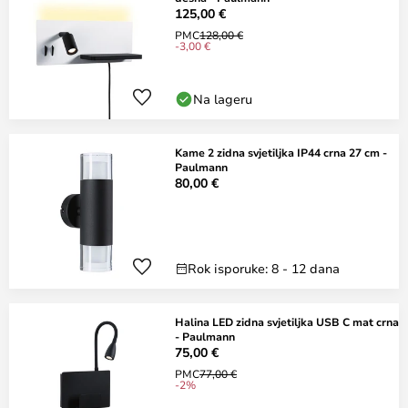
125,00 €
PMC
128,00 €
-3,00 €
Na lageru
Kame 2 zidna svjetiljka IP44 crna 27 cm -
Paulmann
80,00 €
Rok isporuke: 8 - 12 dana
Halina LED zidna svjetiljka USB C mat crna
- Paulmann
75,00 €
PMC
77,00 €
-2%