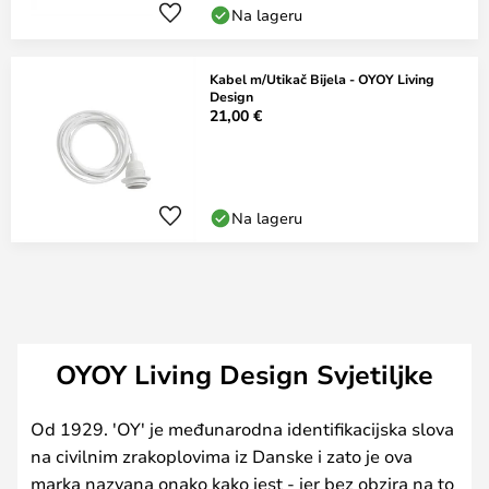
Na lageru
Kabel m/Utikač Bijela - OYOY Living
Design
21,00 €
Na lageru
OYOY Living Design Svjetiljke
Od 1929. 'OY' je međunarodna identifikacijska slova
na civilnim zrakoplovima iz Danske i zato je ova
marka nazvana onako kako jest - jer bez obzira na to