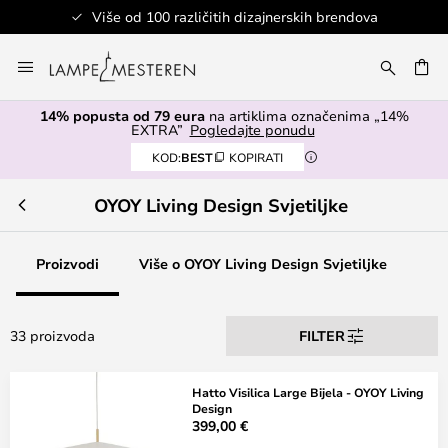
Više od 100 različitih dizajnerskih brendova
Skip
to
I
Content
14% popusta od 79 eura
na artiklima označenima „14%
EXTRA”
Pogledajte ponudu
KOD:
BEST
KOPIRATI
OYOY Living Design Svjetiljke
Proizvodi
Više o OYOY Living Design Svjetiljke
33 proizvoda
FILTER
Hatto Visilica Large Bijela - OYOY Living
Design
399,00 €