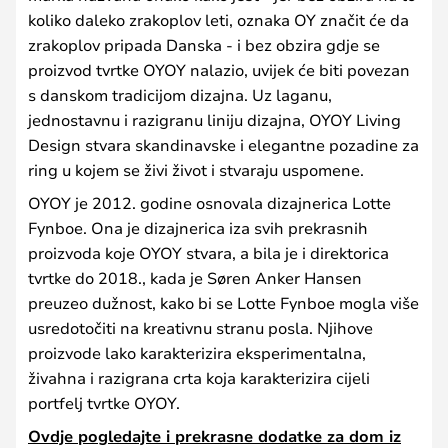
koliko daleko zrakoplov leti, oznaka OY značit će da
zrakoplov pripada Danska - i bez obzira gdje se
proizvod tvrtke OYOY nalazio, uvijek će biti povezan
s danskom tradicijom dizajna. Uz laganu,
jednostavnu i razigranu liniju dizajna, OYOY Living
Design stvara skandinavske i elegantne pozadine za
ring u kojem se živi život i stvaraju uspomene.
OYOY je 2012. godine osnovala dizajnerica Lotte
Fynboe. Ona je dizajnerica iza svih prekrasnih
proizvoda koje OYOY stvara, a bila je i direktorica
tvrtke do 2018., kada je Søren Anker Hansen
preuzeo dužnost, kako bi se Lotte Fynboe mogla više
usredotočiti na kreativnu stranu posla. Njihove
proizvode lako karakterizira eksperimentalna,
živahna i razigrana crta koja karakterizira cijeli
portfelj tvrtke OYOY.
Ovdje pogledajte i prekrasne dodatke za dom iz