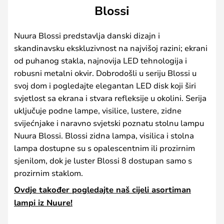
Blossi
Nuura Blossi predstavlja danski dizajn i
skandinavsku ekskluzivnost na najvišoj razini; ekrani
od puhanog stakla, najnovija LED tehnologija i
robusni metalni okvir. Dobrodošli u seriju Blossi u
svoj dom i pogledajte elegantan LED disk koji širi
svjetlost sa ekrana i stvara refleksije u okolini. Serija
uključuje podne lampe, visilice, lustere, zidne
svijećnjake i naravno svjetski poznatu stolnu lampu
Nuura Blossi. Blossi zidna lampa, visilica i stolna
lampa dostupne su s opalescentnim ili prozirnim
sjenilom, dok je luster Blossi 8 dostupan samo s
prozirnim staklom.
Ovdje također pogledajte naš cijeli asortiman
lampi iz Nuure!