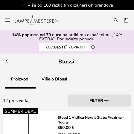
Više od 100 različitih dizajnerskih brendova
Skip
to
I
Content
14% popusta od 79 eura
na artiklima označenima „14%
EXTRA”
Pogledajte ponudu
KOD:
BEST
KOPIRATI
Blossi
Proizvodi
Više o Blossi
12 proizvoda
FILTER
SUMMER DEAL
Blossi 1 Visilica Nordic Zlato/Prozirno -
Nuura
360,00 €