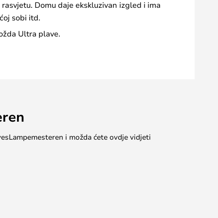
u rasvjetu. Domu daje ekskluzivan izgled i ima
oj sobi itd.
ožda Ultra plave.
eren
 #yesLampemesteren i možda ćete ovdje vidjeti