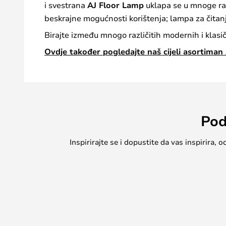
i svestrana
AJ Floor Lamp
uklapa se u mnoge razl
beskrajne mogućnosti korištenja; lampa za čitanje
Birajte između mnogo različitih modernih i klasič
Ovdje također pogledajte naš cijeli asortiman
Pod
Inspirirajte se i dopustite da vas inspirira