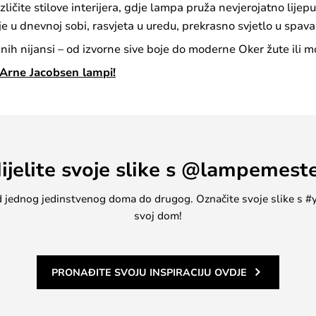
ičite stilove interijera, gdje lampa pruža nevjerojatno lijep
 u dnevnoj sobi, rasvjeta u uredu, prekrasno svjetlo u spavać
nih nijansi – od izvorne sive boje do moderne Oker žute ili m
 Arne Jacobsen lampi!
ijelite svoje slike s @lampemest
, od jednog jedinstvenog doma do drugog. Označite svoje slike s
svoj dom!
PRONAĐITE SVOJU INSPIRACIJU OVDJE