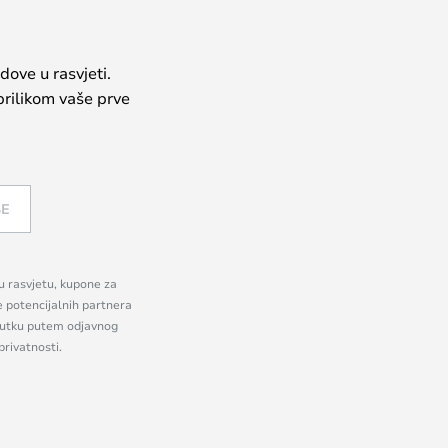
dove u rasvjeti.
prilikom vaše prve
SE
nu rasvjetu, kupone za
e potencijalnih partnera
enutku putem odjavnog
privatnosti.