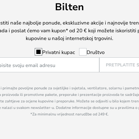
Bilten
iti naše najbolje ponude, ekskluzivne akcije i najnovije tren
sada i poslat ćemo vam kupon* od 20 € koji možete iskoristiti 
kupovine u našoj internetskoj trgovini.
Privatni kupac
Društvo
PRETPLATITE 
n i primajte povoljne ponude za svjetiljke i svjetala, ventilatore, solarnu i pamet
a proizvoda ili promotivne pakete, preporuke i prezentacije proizvoda te sadržaj
, te zahtjeve za ocjene kupovine i preporuke. Možete se odjaviti u bilo kojem tr
se nalazi u svakom newsletter-u. Dodatne informacije dostupne su u pravilima o 
*Za minimalnu vrijednost narudžbe od 249 €.