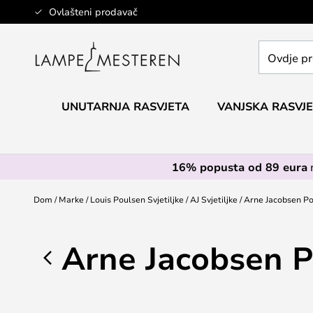
Skip
Ovlašteni prodavač
to
Content
Ovdje
pretražite
cijelu
trgovinu...
UNUTARNJA RASVJETA
VANJSKA RASVJ
16% popusta od 89 eura
Dom
Marke
Louis Poulsen Svjetiljke
AJ Svjetiljke
Arne Jacobsen P
Arne Jacobsen 