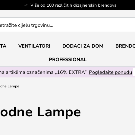
Više od 100 različitih dizajnerskih brendova
ETA
VENTILATORI
DODACI ZA DOM
BRENDO
PROFESSIONAL
na artiklima označenima „16% EXTRA”
Pogledajte ponudu
odne Lampe
Podne Lampe