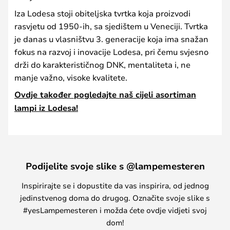
Iza Lodesa stoji obiteljska tvrtka koja proizvodi
rasvjetu od 1950-ih, sa sjedištem u Veneciji. Tvrtka
je danas u vlasništvu 3. generacije koja ima snažan
fokus na razvoj i inovacije Lodesa, pri čemu svjesno
drži do karakterističnog DNK, mentaliteta i, ne
manje važno, visoke kvalitete.
Ovdje također pogledajte naš cijeli asortiman
lampi iz Lodesa!
Podijelite svoje slike s @lampemesteren
Inspirirajte se i dopustite da vas inspirira, od jednog
jedinstvenog doma do drugog. Označite svoje slike s
#yesLampemesteren i možda ćete ovdje vidjeti svoj
dom!