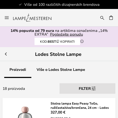
Više od 100 različitih dizajnerskih brendova
Skip
to
I
Content
14% popusta od 79 eura
na artiklima označenima „14%
EXTRA”
Pogledajte ponudu
KOD:
BEST
KOPIRATI
Lodes Stolne Lampe
Proizvodi
Više o Lodes Stolne Lampe
18 proizvoda
FILTER
Stolna lampa Easy Peasy ToGo,
ružičasta/siva/brončana, 24 cm - Lodes
327,00 €