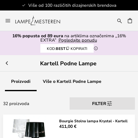
Sigurno plaćanje
Skip
to
I
Content
16% popusta od 89 eura
na artiklima označenima „16%
EXTRA”
Pogledajte ponudu
KOD:
BEST
KOPIRATI
Kartell Podne Lampe
Proizvodi
Više o Kartell Podne Lampe
32 proizvoda
FILTER
Bourgie Stolna lampa Krystal - Kartell
411,00 €