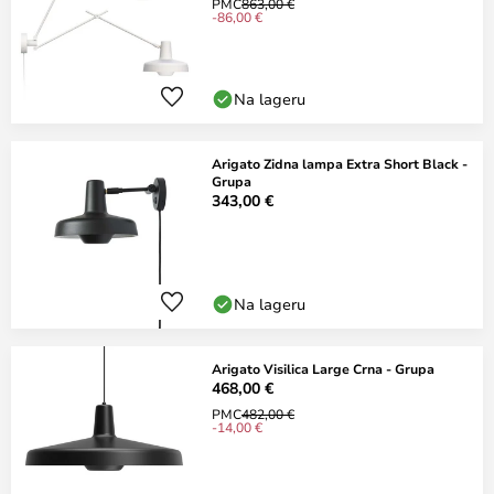
PMC
863,00 €
-86,00 €
Na lageru
Arigato Zidna lampa Extra Short Black -
Grupa
343,00 €
Na lageru
Arigato Visilica Large Crna - Grupa
468,00 €
PMC
482,00 €
-14,00 €