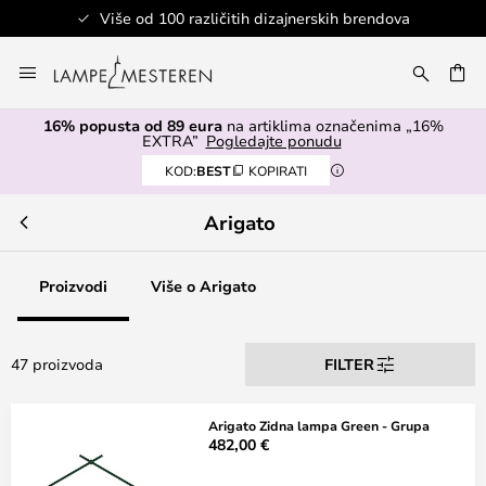
Više od 100 različitih dizajnerskih brendova
Skip
to
I
Content
16% popusta od 89 eura
na artiklima označenima „16%
EXTRA”
Pogledajte ponudu
KOD:
BEST
KOPIRATI
Arigato
Proizvodi
Više o Arigato
47 proizvoda
FILTER
Arigato Zidna lampa Green - Grupa
482,00 €