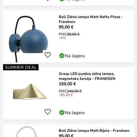
Ball Zidna lampa Matt Nafta Plava -
Frandsen
95,00 €
PMC
99,00 €
-4%
Na lageru
SUMMER DEAL
Grasp LED punjiva zidna lampa,
magnetska žarulja - FRANDSEN
159,00 €
PMC
249,00 €
-90,00 €
Na lageru
Ball Zidna lampa Matt Bijela - Frandsen
95,00 €