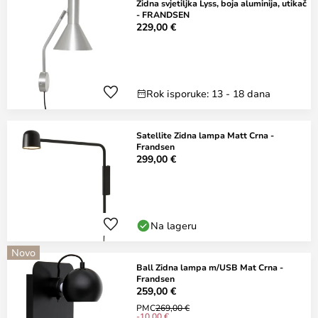
Zidna svjetiljka Lyss, boja aluminija, utikač
- FRANDSEN
229,00 €
Rok isporuke: 13 - 18 dana
Satellite Zidna lampa Matt Crna -
Frandsen
299,00 €
Na lageru
Novo
Ball Zidna lampa m/USB Mat Crna -
Frandsen
259,00 €
PMC
269,00 €
-10,00 €