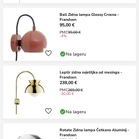
Ball Zidna lampa Glossy Crvena -
Frandsen
95,00 €
PMC
99,00 €
-4%
Na lageru
Leptir zidna svjetiljka od mesinga -
Frandsen
239,00 €
PMC
269,00 €
-30,00 €
Na lageru
Rotate Zidna lampa Četkano Aluminij -
Frandsen