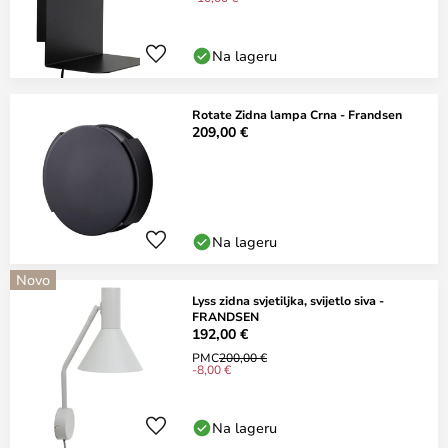
Na lageru
Rotate Zidna lampa Crna - Frandsen
209,00 €
Na lageru
Novo
Lyss zidna svjetiljka, svijetlo siva -
FRANDSEN
192,00 €
PMC
200,00 €
-8,00 €
Na lageru