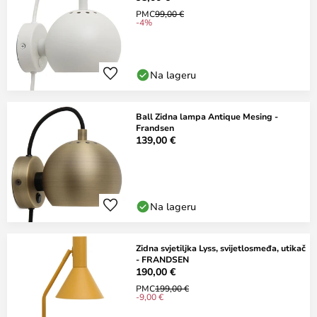
PMC
99,00 €
-4%
Na lageru
Ball Zidna lampa Antique Mesing -
Frandsen
139,00 €
Na lageru
Zidna svjetiljka Lyss, svijetlosmeđa, utikač
- FRANDSEN
190,00 €
PMC
199,00 €
-9,00 €