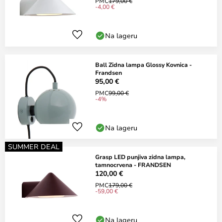
PMC
179,00 €
-4,00 €
Na lageru
Ball Zidna lampa Glossy Kovnica -
Frandsen
95,00 €
PMC
99,00 €
-4%
Na lageru
SUMMER DEAL
Grasp LED punjiva zidna lampa,
tamnocrvena - FRANDSEN
120,00 €
PMC
179,00 €
-59,00 €
Na lageru