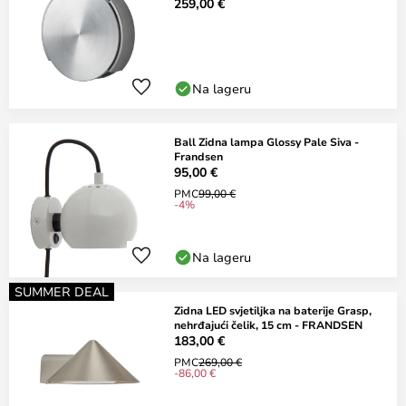
259,00 €
Na lageru
Ball Zidna lampa Glossy Pale Siva -
Frandsen
95,00 €
PMC
99,00 €
-4%
Na lageru
SUMMER DEAL
Zidna LED svjetiljka na baterije Grasp,
nehrđajući čelik, 15 cm - FRANDSEN
183,00 €
PMC
269,00 €
-86,00 €