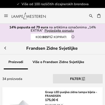
Više od 100 različitih dizajnerskih brendova
Skip
to
I
Content
14% popusta od 79 eura
na artiklima označenima „14%
EXTRA”
Pogledajte ponudu
KOD:
BEST
KOPIRATI
Frandsen Zidne Svjetiljke
Proizvodi
Više o Frandsen Zidne Svjetiljke
34 proizvoda
FILTER
Grasp LED punjiva zidna lampa bijela -
FRANDSEN
175,00 €