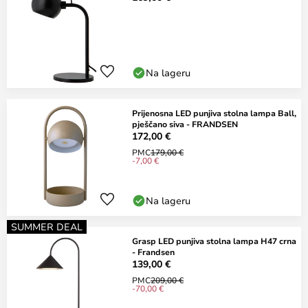
Na lageru
Prijenosna LED punjiva stolna lampa Ball,
pješčano siva - FRANDSEN
172,00 €
PMC
179,00 €
-7,00 €
Na lageru
SUMMER DEAL
Grasp LED punjiva stolna lampa H47 crna
- Frandsen
139,00 €
PMC
209,00 €
-70,00 €