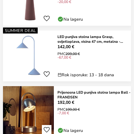
-20,00 €
Na lageru
SUMMER DEAL
LED punjiva stolna lampa Grasp,
svijetloplava, visina 47 cm, metalna -
FRANDSEN
142,00 €
PMC
209,00 €
-67,00 €
Rok isporuke: 13 - 18 dana
Prijenosna LED punjiva stolna lampa Ball -
FRANDSEN
192,00 €
PMC
199,00 €
-7,00 €
Na lageru