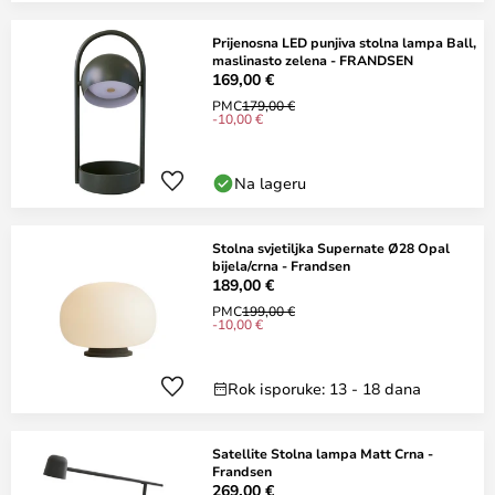
Prijenosna LED punjiva stolna lampa Ball,
maslinasto zelena - FRANDSEN
169,00 €
PMC
179,00 €
-10,00 €
Na lageru
Stolna svjetiljka Supernate Ø28 Opal
bijela/crna - Frandsen
189,00 €
PMC
199,00 €
-10,00 €
Rok isporuke: 13 - 18 dana
Satellite Stolna lampa Matt Crna -
Frandsen
269,00 €