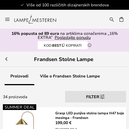
Više od 100 različitih dizajnerskih brendova
Skip
to
I
Content
16% popusta od 89 eura
na artiklima označenima „16%
EXTRA”
Pogledajte ponudu
KOD:
BEST
KOPIRATI
Frandsen Stolne Lampe
Proizvodi
Više o Frandsen Stolne Lampe
34 proizvoda
FILTER
SUMMER DEAL
Grasp LED punjiva stolna lampa H47 boje
mesinga - Frandsen
199,00 €