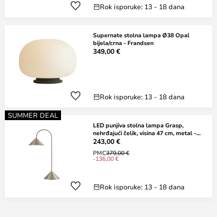
Rok isporuke: 13 - 18 dana
Supernate stolna lampa Ø38 Opal
bijela/crna - Frandsen
349,00 €
Rok isporuke: 13 - 18 dana
SUMMER DEAL
LED punjiva stolna lampa Grasp,
nehrđajući čelik, visina 47 cm, metal -
FRANDSEN
243,00 €
PMC
379,00 €
-136,00 €
Rok isporuke: 13 - 18 dana