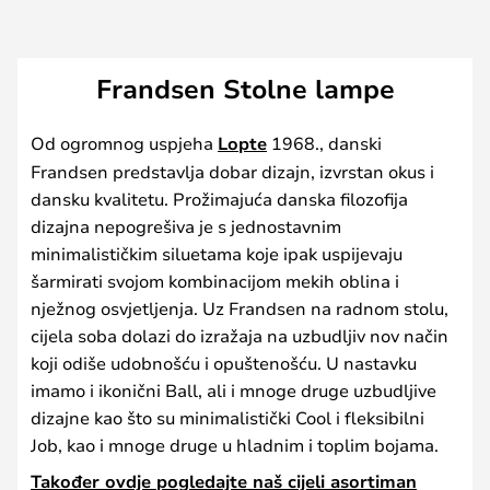
Frandsen Stolne lampe
Od ogromnog uspjeha
Lopte
1968., danski
Frandsen predstavlja dobar dizajn, izvrstan okus i
dansku kvalitetu. Prožimajuća danska filozofija
dizajna nepogrešiva je s jednostavnim
minimalističkim siluetama koje ipak uspijevaju
šarmirati svojom kombinacijom mekih oblina i
nježnog osvjetljenja. Uz Frandsen na radnom stolu,
cijela soba dolazi do izražaja na uzbudljiv nov način
koji odiše udobnošću i opuštenošću. U nastavku
imamo i ikonični Ball, ali i mnoge druge uzbudljive
dizajne kao što su minimalistički Cool i fleksibilni
Job, kao i mnoge druge u hladnim i toplim bojama.
Također ovdje pogledajte naš cijeli asortiman