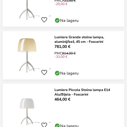
PMC
721,00 €
-29,00 €
Na lageru
Lumiere Grande stolna lampa,
aluminij/bež, 45 cm - Foscarini
781,00 €
PMC
814,00 €
-33,00 €
Na lageru
Lumiere Piccola Stolna lampa E14
Alu/Bijela - Foscarini
464,00 €
Na lageru