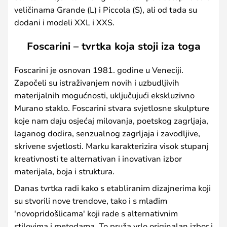
veličinama Grande (L) i Piccola (S), ali od tada su
dodani i modeli XXL i XXS.
Foscarini – tvrtka koja stoji iza toga
Foscarini je osnovan 1981. godine u Veneciji.
Započeli su istraživanjem novih i uzbudljivih
materijalnih mogućnosti, uključujući ekskluzivno
Murano staklo. Foscarini stvara svjetlosne skulpture
koje nam daju osjećaj milovanja, poetskog zagrljaja,
laganog dodira, senzualnog zagrljaja i zavodljive,
skrivene svjetlosti. Marku karakterizira visok stupanj
kreativnosti te alternativan i inovativan izbor
materijala, boja i struktura.
Danas tvrtka radi kako s etabliranim dizajnerima koji
su stvorili nove trendove, tako i s mlađim
'novopridošlicama' koji rade s alternativnim
stilovima i metodama. To pruža vrlo originalan izbor i