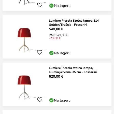
Na lageru
Lumiere Piccola Stolna lampa E14
Golden/Trešnja - Foscarini
548,00 €
PMC
571,00 €
-23,00 €
Na lageru
Lumiere Piccola stolna lampa,
aluminij/crvena, 35 cm - Foscarini
620,00 €
Na lageru