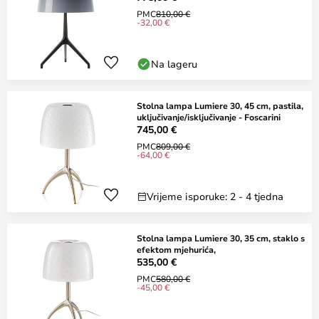
PMC
810,00 €
-32,00 €
Na lageru
Stolna lampa Lumiere 30, 45 cm, pastila,
uključivanje/isključivanje - Foscarini
745,00 €
PMC
809,00 €
-64,00 €
Vrijeme isporuke: 2 - 4 tjedna
Stolna lampa Lumiere 30, 35 cm, staklo s
efektom mjehurića,
535,00 €
PMC
580,00 €
-45,00 €