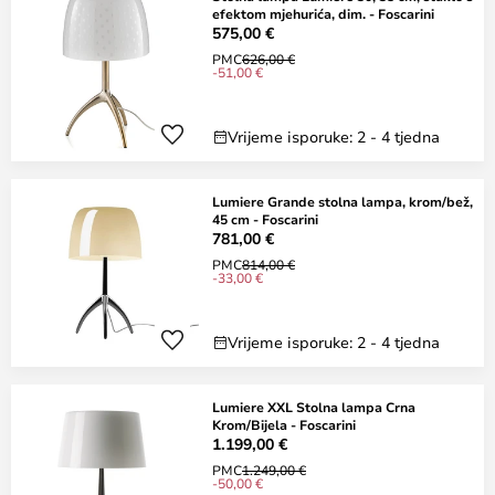
efektom mjehurića, dim. - Foscarini
575,00 €
PMC
626,00 €
-51,00 €
Vrijeme isporuke: 2 - 4 tjedna
Lumiere Grande stolna lampa, krom/bež,
45 cm - Foscarini
781,00 €
PMC
814,00 €
-33,00 €
Vrijeme isporuke: 2 - 4 tjedna
Lumiere XXL Stolna lampa Crna
Krom/Bijela - Foscarini
1.199,00 €
PMC
1.249,00 €
-50,00 €