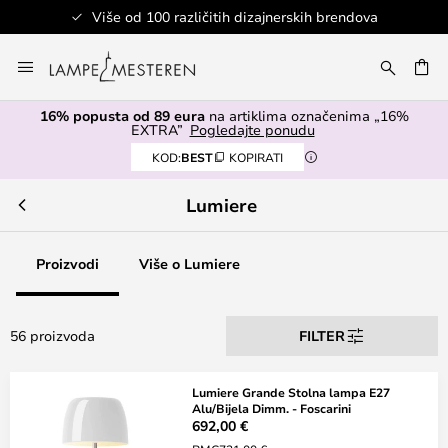
h brendova
Sigurno plaćanje
Skip
to
I
Content
16% popusta od 89 eura
na artiklima označenima „16%
EXTRA”
Pogledajte ponudu
KOD:
BEST
KOPIRATI
Lumiere
Proizvodi
Više o Lumiere
56 proizvoda
FILTER
Lumiere Grande Stolna lampa E27
Alu/Bijela Dimm. - Foscarini
692,00 €