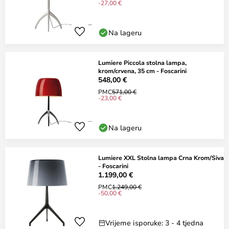
-27,00 €
Na lageru
Lumiere Piccola stolna lampa,
krom/crvena, 35 cm - Foscarini
548,00 €
PMC
571,00 €
-23,00 €
Na lageru
Lumiere XXL Stolna lampa Crna Krom/Siva
- Foscarini
1.199,00 €
PMC
1.249,00 €
-50,00 €
Vrijeme isporuke: 3 - 4 tjedna