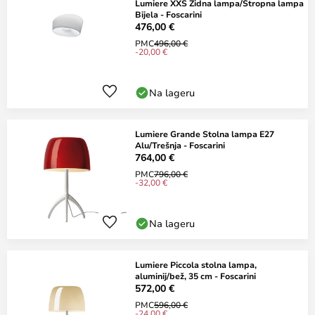
Lumiere XXS Zidna lampa/Stropna lampa
Bijela - Foscarini
476,00 €
PMC
496,00 €
-20,00 €
Na lageru
Lumiere Grande Stolna lampa E27
Alu/Trešnja - Foscarini
764,00 €
PMC
796,00 €
-32,00 €
Na lageru
Lumiere Piccola stolna lampa,
aluminij/bež, 35 cm - Foscarini
572,00 €
PMC
596,00 €
-24,00 €