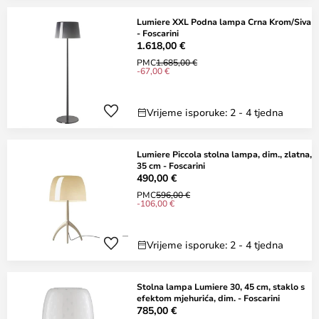
Lumiere XXL Podna lampa Crna Krom/Siva
- Foscarini
1.618,00 €
PMC
1.685,00 €
-67,00 €
Vrijeme isporuke: 2 - 4 tjedna
Lumiere Piccola stolna lampa, dim., zlatna,
35 cm - Foscarini
490,00 €
PMC
596,00 €
-106,00 €
Vrijeme isporuke: 2 - 4 tjedna
Stolna lampa Lumiere 30, 45 cm, staklo s
efektom mjehurića, dim. - Foscarini
785,00 €