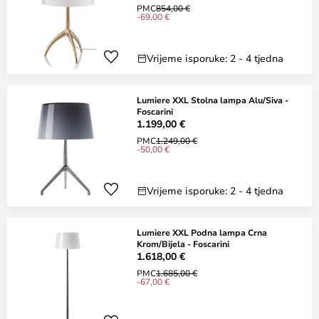
PMC
854,00 €
-69,00 €
Vrijeme isporuke: 2 - 4 tjedna
Lumiere XXL Stolna lampa Alu/Siva -
Foscarini
1.199,00 €
PMC
1.249,00 €
-50,00 €
Vrijeme isporuke: 2 - 4 tjedna
Lumiere XXL Podna lampa Crna
Krom/Bijela - Foscarini
1.618,00 €
PMC
1.685,00 €
-67,00 €