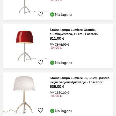
Na lageru
Stolna lampa Lumiere Grande,
aluminij/crvena, 45 cm - Foscarini
811,00 €
PMC
845,00 €
-34,00 €
Na lageru
Stolna lampa Lumiere 30, 35 cm, pastila,
uključivanje/isključivanje - Foscarini
535,00 €
PMC
580,00 €
-45,00 €
Na lageru