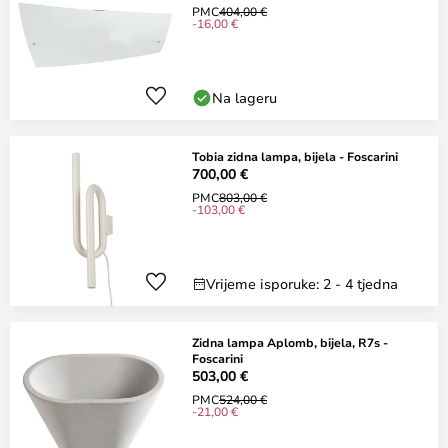
PMC
404,00 €
-16,00 €
Na lageru
Tobia zidna lampa, bijela - Foscarini
700,00 €
PMC
803,00 €
-103,00 €
Vrijeme isporuke: 2 - 4 tjedna
Zidna lampa Aplomb, bijela, R7s -
Foscarini
503,00 €
PMC
524,00 €
-21,00 €