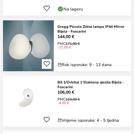
Na lageru
Gregg Piccola Zidna lampa IP44 Mirror
Bijela - Foscarini
144,00 €
PMC
171,00 €
-27,00 €
Rok isporuke: 9 - 13 dana
Bit 1/Orbital 1 Staklena sjenila Bijela -
Foscarini
106,00 €
PMC
110,00 €
-4,00 €
Vrijeme isporuke: 4 - 5 tjedna