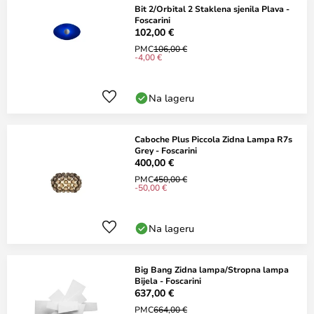
Bit 2/Orbital 2 Staklena sjenila Plava -
Foscarini
102,00 €
PMC
106,00 €
-4,00 €
Na lageru
Caboche Plus Piccola Zidna Lampa R7s
Grey - Foscarini
400,00 €
PMC
450,00 €
-50,00 €
Na lageru
Big Bang Zidna lampa/Stropna lampa
Bijela - Foscarini
637,00 €
PMC
664,00 €