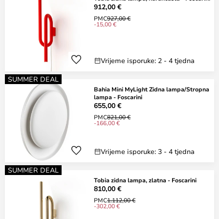
912,00 €
PMC
927,00 €
-15,00 €
Vrijeme isporuke: 2 - 4 tjedna
SUMMER DEAL
Bahia Mini MyLight Zidna lampa/Stropna
lampa - Foscarini
655,00 €
PMC
821,00 €
-166,00 €
Vrijeme isporuke: 3 - 4 tjedna
SUMMER DEAL
Tobia zidna lampa, zlatna - Foscarini
810,00 €
PMC
1.112,00 €
-302,00 €