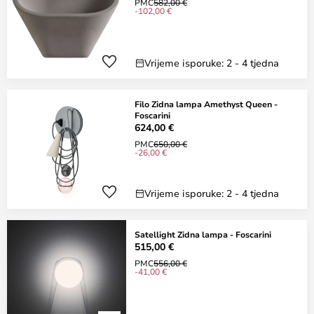
PMC
582,00 €
-102,00 €
Vrijeme isporuke: 2 - 4 tjedna
Filo Zidna lampa Amethyst Queen -
Foscarini
624,00 €
PMC
650,00 €
-26,00 €
Vrijeme isporuke: 2 - 4 tjedna
Satellight Zidna lampa - Foscarini
515,00 €
PMC
556,00 €
-41,00 €