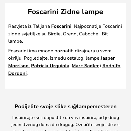
Foscarini Zidne lampe
Rasvjeta iz Talijana
Foscarini
. Najpoznatije Foscarini
zidne svjetiljke su Birdie, Gregg, Caboche i Bit
lampe.
Foscarini ima mnogo poznatih dizajnera u svom
okrilju. Pogledajte, između ostalog, lampe
Jasper
Morrison
,
Patricia Urquiola
,
Marc Sadler
i
Rodolfo
Dordoni
.
Podijelite svoje slike s @lampemesteren
Inspirirajte se i dopustite da vas inspirira, od jednog
jedinstvenog doma do drugog. Označite svoje slike s