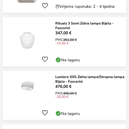
Vrijeme isporuke: 2 - 4 tjedna
Rituals 3 Semi Zidna lampa Bijela -
Foscarini
347,00 €
PMC
361,00 €
-14,00 €
Na lageru
Lumiere XXS Zidna lampa/Stropna lampa
Bijela - Foscarini
476,00 €
PMC
496,00 €
-20,00 €
Na lageru