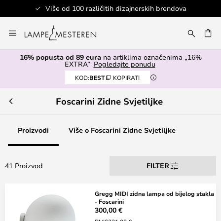
Više od 100 različitih dizajnerskih brendova
Skip
to
I
Content
16% popusta od 89 eura
na artiklima označenima „16%
EXTRA”
Pogledajte ponudu
KOD:
BEST
KOPIRATI
Foscarini Zidne Svjetiljke
Proizvodi
Više o Foscarini Zidne Svjetiljke
41 Proizvod
FILTER
Gregg MIDI zidna lampa od bijelog stakla
- Foscarini
300,00 €