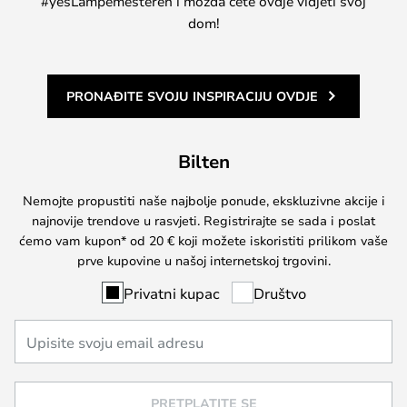
#yesLampemesteren i možda ćete ovdje vidjeti svoj
dom!
PRONAĐITE SVOJU INSPIRACIJU OVDJE
Bilten
Nemojte propustiti naše najbolje ponude, ekskluzivne akcije i
najnovije trendove u rasvjeti. Registrirajte se sada i poslat
ćemo vam kupon* od 20 € koji možete iskoristiti prilikom vaše
prve kupovine u našoj internetskoj trgovini.
Privatni kupac
Društvo
PRETPLATITE SE