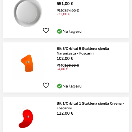
551,00 €
PMC
574,00 €
-23,00 €
Na lageru
Bit 5/Orbital 5 Staklena sjenila
Narančasta - Foscarini
102,00 €
PMC
106,00 €
-4,00 €
Na lageru
Bit 1/Orbital 1 Staklena sjenila Crvena -
Foscarini
122,00 €