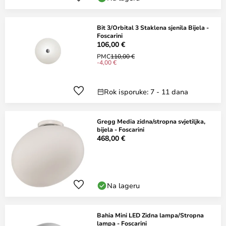
Bit 3/Orbital 3 Staklena sjenila Bijela -
Foscarini
106,00 €
PMC
110,00 €
-4,00 €
Rok isporuke: 7 - 11 dana
Gregg Media zidna/stropna svjetiljka,
bijela - Foscarini
468,00 €
Na lageru
Bahia Mini LED Zidna lampa/Stropna
lampa - Foscarini