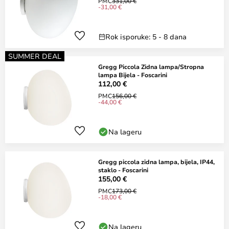
PMC
331,00 €
-31,00 €
Rok isporuke: 5 - 8 dana
SUMMER DEAL
Gregg Piccola Zidna lampa/Stropna
lampa Bijela - Foscarini
112,00 €
PMC
156,00 €
-44,00 €
Na lageru
Gregg piccola zidna lampa, bijela, IP44,
staklo - Foscarini
155,00 €
PMC
173,00 €
-18,00 €
Na lageru