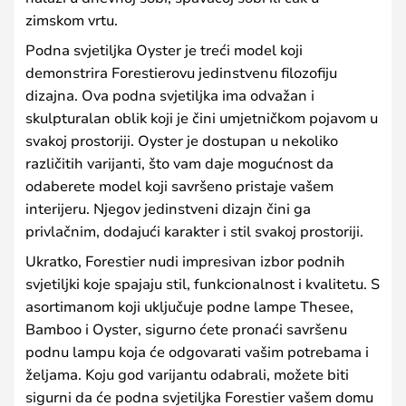
zimskom vrtu.
Podna svjetiljka Oyster je treći model koji
demonstrira Forestierovu jedinstvenu filozofiju
dizajna. Ova podna svjetiljka ima odvažan i
skulpturalan oblik koji je čini umjetničkom pojavom u
svakoj prostoriji. Oyster je dostupan u nekoliko
različitih varijanti, što vam daje mogućnost da
odaberete model koji savršeno pristaje vašem
interijeru. Njegov jedinstveni dizajn čini ga
privlačnim, dodajući karakter i stil svakoj prostoriji.
Ukratko, Forestier nudi impresivan izbor podnih
svjetiljki koje spajaju stil, funkcionalnost i kvalitetu. S
asortimanom koji uključuje podne lampe Thesee,
Bamboo i Oyster, sigurno ćete pronaći savršenu
podnu lampu koja će odgovarati vašim potrebama i
željama. Koju god varijantu odabrali, možete biti
sigurni da će podna svjetiljka Forestier vašem domu