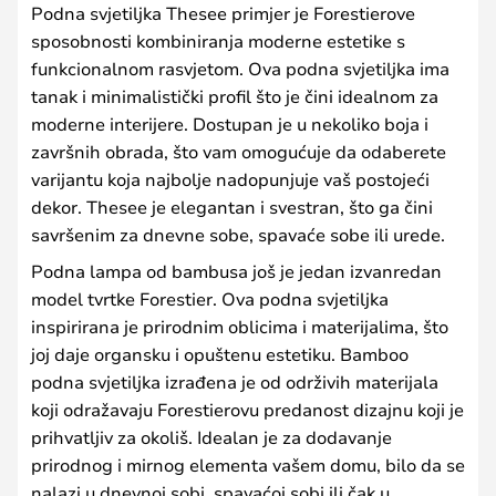
Podna svjetiljka Thesee primjer je Forestierove
sposobnosti kombiniranja moderne estetike s
funkcionalnom rasvjetom. Ova podna svjetiljka ima
tanak i minimalistički profil što je čini idealnom za
moderne interijere. Dostupan je u nekoliko boja i
završnih obrada, što vam omogućuje da odaberete
varijantu koja najbolje nadopunjuje vaš postojeći
dekor. Thesee je elegantan i svestran, što ga čini
savršenim za dnevne sobe, spavaće sobe ili urede.
Podna lampa od bambusa još je jedan izvanredan
model tvrtke Forestier. Ova podna svjetiljka
inspirirana je prirodnim oblicima i materijalima, što
joj daje organsku i opuštenu estetiku. Bamboo
podna svjetiljka izrađena je od održivih materijala
koji odražavaju Forestierovu predanost dizajnu koji je
prihvatljiv za okoliš. Idealan je za dodavanje
prirodnog i mirnog elementa vašem domu, bilo da se
nalazi u dnevnoj sobi, spavaćoj sobi ili čak u