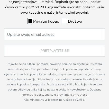
najnovije trendove u rasvjeti. Registrirajte se sada i poslat
ćemo vam kupon* od 20 € koji možete iskoristiti prilikom vaše
prve kupovine u našoj internetskoj trgovini.
Privatni kupac
Društvo
PRETPLATITE SE
Prijavite se na bilten i primajte povoljne ponude za svjetiljke i svjetala,
ventilatore, solarnu i pametnu rasvjetu, kupone za popuste, sniženja
cijena proizvoda ili promotivne pakete, preporuke i prezentacije proizvoda
te sadržaje potencijalnih partnera za suradnju i ankete, te zahtjeve za
ocjene kupovine i preporuke. Možete se odjaviti u bilo kojem trenutku
putem odjavnog linka koji se nalazi u svakom newsletter-u. Dodatne
informacije dostupne su u pravilima o privatnosti.
*Za minimalnu vrijednost narudžbe od 249 €.