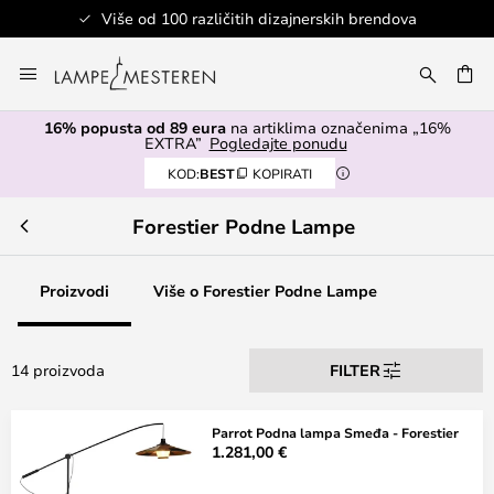
Više od 100 različitih dizajnerskih brendova
Skip
to
I
Content
16% popusta od 89 eura
na artiklima označenima „16%
EXTRA”
Pogledajte ponudu
KOD:
BEST
KOPIRATI
Forestier Podne Lampe
Proizvodi
Više o Forestier Podne Lampe
14 proizvoda
FILTER
Parrot Podna lampa Smeđa - Forestier
1.281,00 €