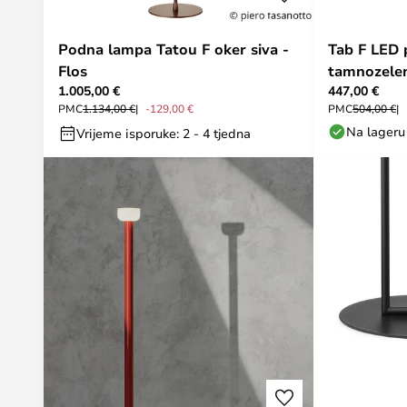
Podna lampa Tatou F oker siva -
Tab F LED
Flos
tamnozelen
1.005,00 €
447,00 €
PMC
1.134,00 €
-129,00 €
PMC
504,00 €
Na lageru
Vrijeme isporuke: 2 - 4 tjedna