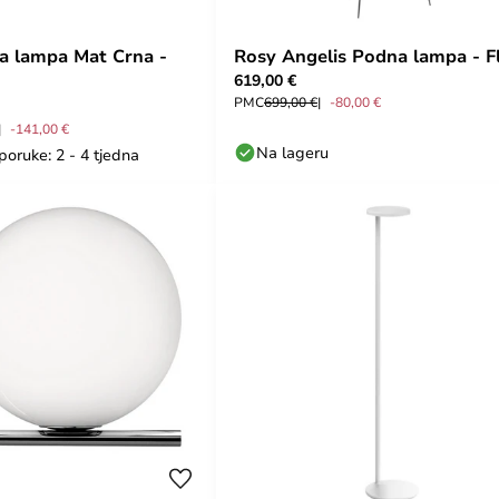
a lampa Mat Crna -
Rosy Angelis Podna lampa - F
619,00 €
PMC
699,00 €
-80,00 €
-141,00 €
Na lageru
poruke: 2 - 4 tjedna