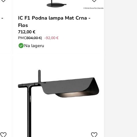
 -
IC F1 Podna lampa Mat Crna -
Flos
712,00 €
PMC
804,00 €
-92,00 €
Na lageru