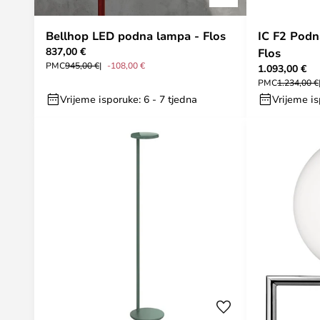
Bellhop LED podna lampa - Flos
IC F2 Podn
837,00 €
Flos
PMC
945,00 €
-108,00 €
1.093,00 €
PMC
1.234,00 €
Vrijeme isporuke: 6 - 7 tjedna
Vrijeme is