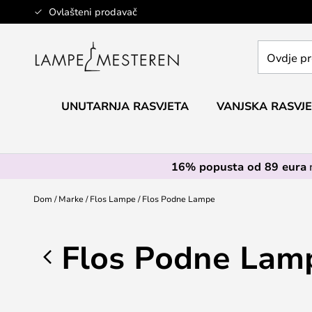
Skip
Ovlašteni prodavač
to
Content
Ovdje
pretražite
cijelu
trgovinu...
UNUTARNJA RASVJETA
VANJSKA RASVJ
16% popusta od 89 eura
Dom
Marke
Flos Lampe
Flos Podne Lampe
Flos Podne Lam