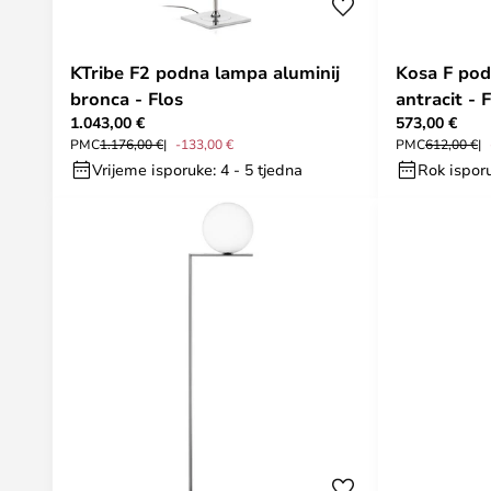
KTribe F2 podna lampa aluminij
Kosa F po
bronca - Flos
antracit - 
1.043,00 €
573,00 €
PMC
1.176,00 €
-133,00 €
PMC
612,00 €
Vrijeme isporuke: 4 - 5 tjedna
Rok ispor