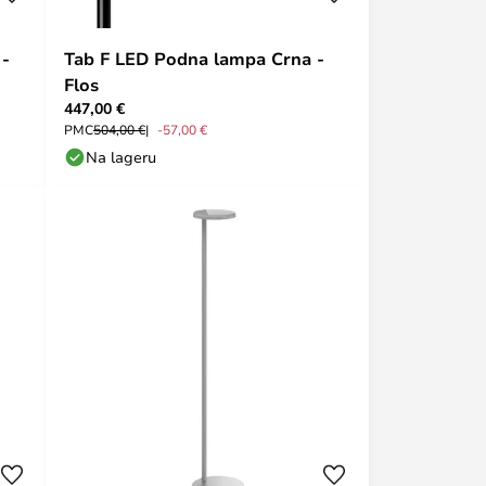
 -
Tab F LED Podna lampa Crna -
Flos
447,00 €
PMC
504,00 €
-57,00 €
Na lageru