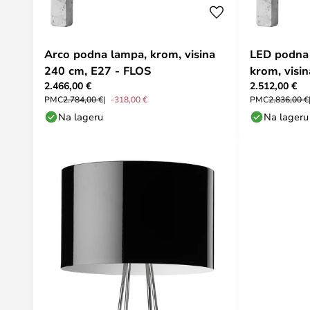
Arco podna lampa, krom, visina
LED podna 
240 cm, E27 - FLOS
krom, visi
2.466,00 €
2.512,00 €
PMC
2.784,00 €
-318,00 €
PMC
2.836,00 €
Na lageru
Na lageru