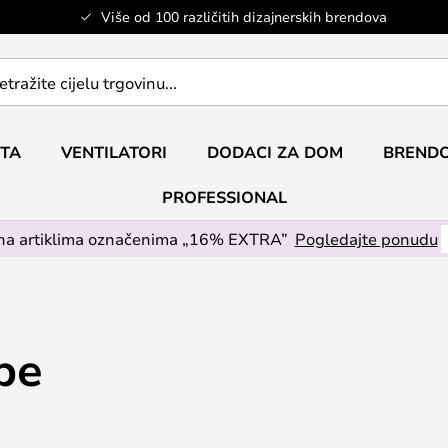
Više od 100 različitih dizajnerskih brendova
ETA
VENTILATORI
DODACI ZA DOM
BRENDO
PROFESSIONAL
na artiklima označenima „16% EXTRA”
Pogledajte ponudu
pe