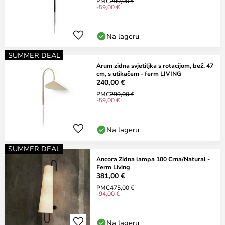
PMC
299,00 €
-59,00 €
Na lageru
SUMMER DEAL
Arum zidna svjetiljka s rotacijom, bež, 47
cm, s utikačem - ferm LIVING
240,00 €
PMC
299,00 €
-59,00 €
Na lageru
SUMMER DEAL
Ancora Zidna lampa 100 Crna/Natural -
Ferm Living
381,00 €
PMC
475,00 €
-94,00 €
Na lageru