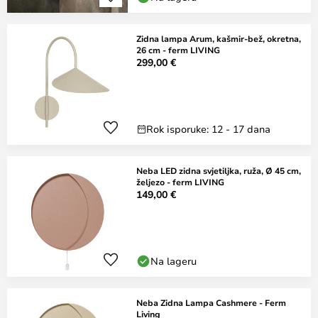
Zidna lampa Arum, kašmir-bež, okretna,
26 cm - ferm LIVING
299,00 €
Rok isporuke: 12 - 17 dana
Neba LED zidna svjetiljka, ruža, Ø 45 cm,
željezo - ferm LIVING
149,00 €
Na lageru
Neba Zidna Lampa Cashmere - Ferm
Living