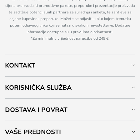
cijena proizvoda ili promotivne pakete, preporuke i prezentacije proizvoda
te sadržaje potencijalnih partnera za suradnju i ankete, te zahtjeve za
ocjene kupovine i preporuke. Možete se odjaviti u bilo kojem trenutku
putem odjavnog linka koji se nalazi u svakom newsletter-u. Dodatne
informacije dostupne su u pravilima o privatnosti.
*Za minimalnu vrijednost narudžbe od 249 €.
KONTAKT
KORISNIČKA SLUŽBA
DOSTAVA I POVRAT
VAŠE PREDNOSTI