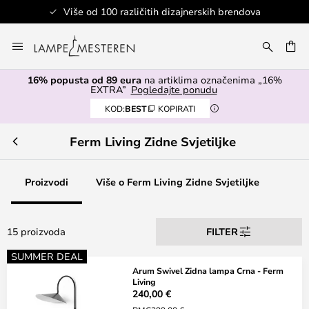
Više od 100 različitih dizajnerskih brendova
Skip
to
I
Content
16% popusta od 89 eura
na artiklima označenima „16%
EXTRA”
Pogledajte ponudu
KOD:
BEST
KOPIRATI
Ferm Living Zidne Svjetiljke
Proizvodi
Više o Ferm Living Zidne Svjetiljke
15 proizvoda
FILTER
SUMMER DEAL
Arum Swivel Zidna lampa Crna - Ferm
Living
240,00 €