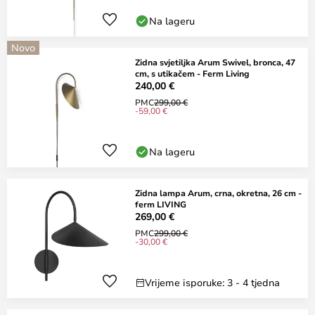
Na lageru
Novo
Zidna svjetiljka Arum Swivel, bronca, 47
cm, s utikačem - Ferm Living
240,00 €
PMC
299,00 €
-59,00 €
Na lageru
Zidna lampa Arum, crna, okretna, 26 cm -
ferm LIVING
269,00 €
PMC
299,00 €
-30,00 €
Vrijeme isporuke: 3 - 4 tjedna