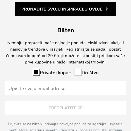
PRONAĐITE SVOJU INSPIRACIJU OVDJE
Bilten
Nemojte propustiti naše najbolje ponude, ekskluzivne akcije i
najnovije trendove u rasvjeti. Registrirajte se sada i poslat
ćemo vam kupon* od 20 € koji možete iskoristiti prilikom vaše
prve kupovine u našoj internetskoj trgovini.
Privatni kupac
Društvo
PRETPLATITE SE
Prijavite se na bilten i primajte povoljne ponude za svjetiljke i svjetala,
ventilatore, solarnu i pametnu rasvjetu, kupone za popuste, sniženja