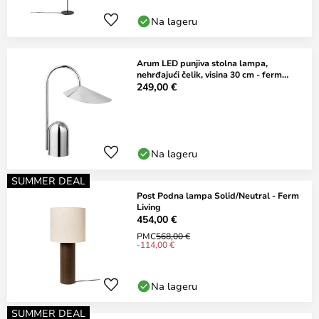
Na lageru
Arum LED punjiva stolna lampa,
nehrđajući čelik, visina 30 cm - ferm
LIVING
249,00 €
Na lageru
SUMMER DEAL
Post Podna lampa Solid/Neutral - Ferm
Living
454,00 €
PMC
568,00 €
-114,00 €
Na lageru
SUMMER DEAL