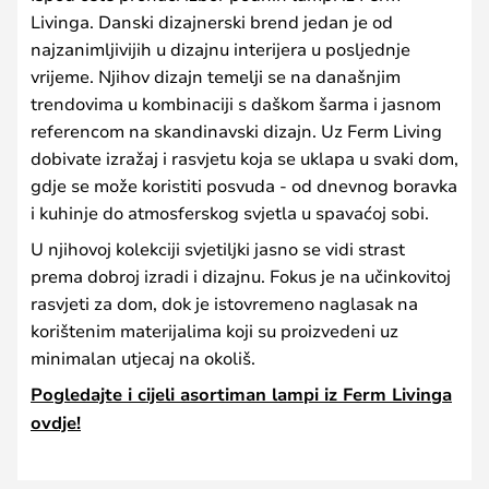
Livinga. Danski dizajnerski brend jedan je od
najzanimljivijih u dizajnu interijera u posljednje
vrijeme. Njihov dizajn temelji se na današnjim
trendovima u kombinaciji s daškom šarma i jasnom
referencom na skandinavski dizajn. Uz Ferm Living
dobivate izražaj i rasvjetu koja se uklapa u svaki dom,
gdje se može koristiti posvuda - od dnevnog boravka
i kuhinje do atmosferskog svjetla u spavaćoj sobi.
U njihovoj kolekciji svjetiljki jasno se vidi strast
prema dobroj izradi i dizajnu. Fokus je na učinkovitoj
rasvjeti za dom, dok je istovremeno naglasak na
korištenim materijalima koji su proizvedeni uz
minimalan utjecaj na okoliš.
Pogledajte i cijeli asortiman lampi iz Ferm Livinga
ovdje!