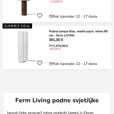
-114,00 €
Rok isporuke: 12 - 17 dana
SUMMER DEAL
Podna lampa Boe, washi papir, visina 80
cm - ferm LIVING
381,00 €
PMC
475,00 €
-94,00 €
Rok isporuke: 12 - 17 dana
Ferm Living podne svjetiljke
Ispod ćete pronaći izbor podnih lampi iz Ferm