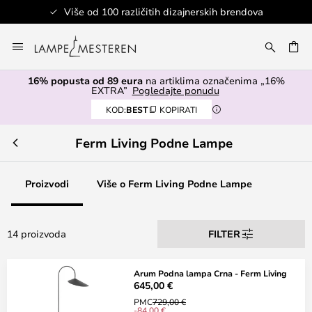
Više od 100 različitih dizajnerskih brendova
Skip
to
I
Content
16% popusta od 89 eura
na artiklima označenima „16%
EXTRA”
Pogledajte ponudu
KOD:
BEST
KOPIRATI
Ferm Living Podne Lampe
Proizvodi
Više o Ferm Living Podne Lampe
14 proizvoda
FILTER
Arum Podna lampa Crna - Ferm Living
645,00 €
PMC
729,00 €
-84,00 €