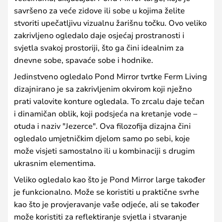
savršeno za veće zidove ili sobe u kojima želite
stvoriti upečatljivu vizualnu žarišnu točku. Ovo veliko
zakrivljeno ogledalo daje osjećaj prostranosti i
svjetla svakoj prostoriji, što ga čini idealnim za
dnevne sobe, spavaće sobe i hodnike.
Jedinstveno ogledalo Pond Mirror tvrtke Ferm Living
dizajnirano je sa zakrivljenim okvirom koji nježno
prati valovite konture ogledala. To zrcalu daje tečan
i dinamičan oblik, koji podsjeća na kretanje vode –
otuda i naziv "Jezerce". Ova filozofija dizajna čini
ogledalo umjetničkim djelom samo po sebi, koje
može visjeti samostalno ili u kombinaciji s drugim
ukrasnim elementima.
Veliko ogledalo kao što je Pond Mirror large također
je funkcionalno. Može se koristiti u praktične svrhe
kao što je provjeravanje vaše odjeće, ali se također
može koristiti za reflektiranje svjetla i stvaranje