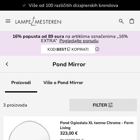
Više od 100 različitih dizajnerskih brendova
Skip
to
I
Content
16% popusta od 89 eura
na artiklima označenima „16%
EXTRA”
Pogledajte ponudu
KOD:
BEST
KOPIRATI
Pond Mirror
Proizvodi
Više o Pond Mirror
3 proizvoda
FILTER
Pond Ogledalo XL tamno Chrome - Ferm
Living
323,00 €