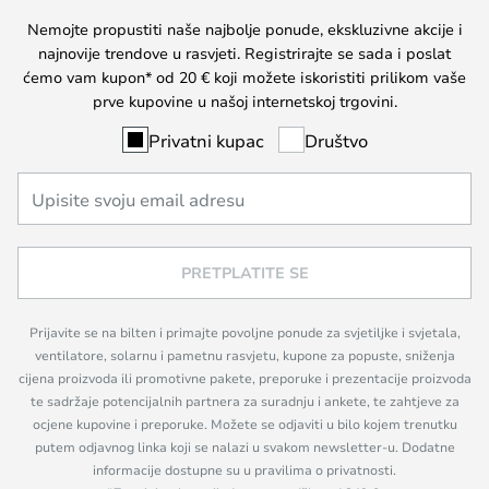
Nemojte propustiti naše najbolje ponude, ekskluzivne akcije i
najnovije trendove u rasvjeti. Registrirajte se sada i poslat
ćemo vam kupon* od 20 € koji možete iskoristiti prilikom vaše
prve kupovine u našoj internetskoj trgovini.
Privatni kupac
Društvo
PRETPLATITE SE
Prijavite se na bilten i primajte povoljne ponude za svjetiljke i svjetala,
ventilatore, solarnu i pametnu rasvjetu, kupone za popuste, sniženja
cijena proizvoda ili promotivne pakete, preporuke i prezentacije proizvoda
te sadržaje potencijalnih partnera za suradnju i ankete, te zahtjeve za
ocjene kupovine i preporuke. Možete se odjaviti u bilo kojem trenutku
putem odjavnog linka koji se nalazi u svakom newsletter-u. Dodatne
informacije dostupne su u pravilima o privatnosti.