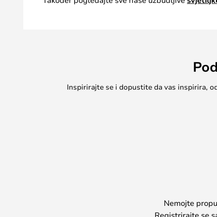
svjetil
Pod
Inspirirajte se i dopustite da vas inspirira
Nemojte propust
Registrirajte se 