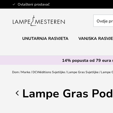
Skip
Ovlašteni prodavač
to
Content
Ovdje
pretražite
cijelu
trgovinu...
UNUTARNJA RASVJETA
VANJSKA RASVJ
14% popusta od 79 eura
Dom
Marke
DCWéditions Svjetiljke
Lampe Gras Svjetiljke
Lampe G
Lampe Gras Po