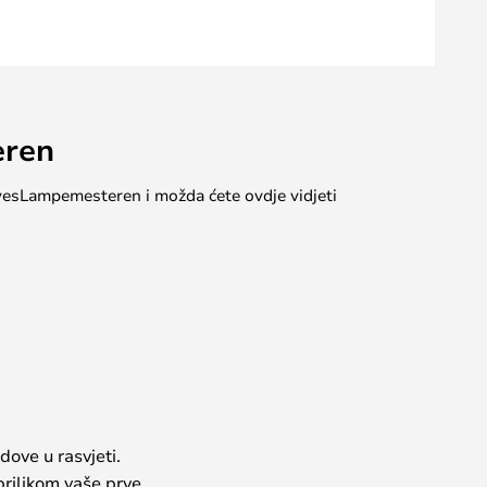
eren
 #yesLampemesteren i možda ćete ovdje vidjeti
dove u rasvjeti.
prilikom vaše prve