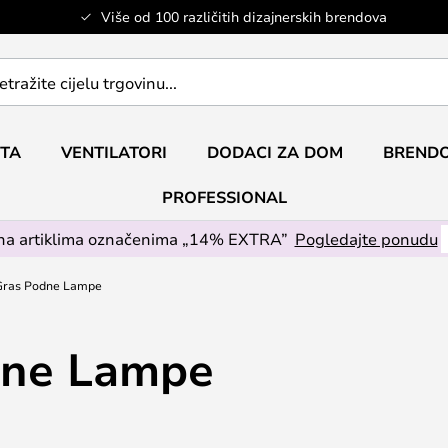
Više od 100 različitih dizajnerskih brendova
ETA
VENTILATORI
DODACI ZA DOM
BRENDO
PROFESSIONAL
na artiklima označenima „14% EXTRA”
Pogledajte ponudu
ras Podne Lampe
dne Lampe