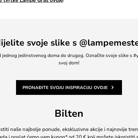
jke tvrtke Lampe Gras ovdje
ijelite svoje slike s @lampemest
, od jednog jedinstvenog doma do drugog. Označite svoje slike s
svoj dom!
PRONAĐITE SVOJU INSPIRACIJU OVDJE
Bilten
iti naše najbolje ponude, ekskluzivne akcije i najnovije tren
sada i poslat ćemo vam kupon* od 20 € koji možete iskoristiti 