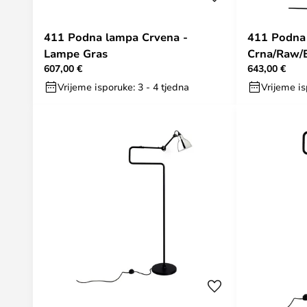
411 Podna lampa Crvena -
411 Podna
Lampe Gras
Crna/Raw/B
607,00 €
643,00 €
Gras
Vrijeme isporuke: 3 - 4 tjedna
Vrijeme is