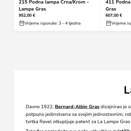
215 Podna lampa Crna/Krom -
411 Podna
Lampe Gras
Gras
952,00 €
607,00 €
Vrijeme isporuke: 3 - 4 tjedna
Vrijeme is
L
Davne 1922.
Bernard-Albin Gras
dizajnirao je s
potpuno jedinstvena sa svojim jednostavnim, ro
tvrtka Ravel otkupljuje patent za La Lampe Gras 
Također pogledajte sve naše uzbudljive