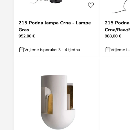
215 Podna lampa Crna - Lampe
215 Podna
Gras
Crna/Raw/B
952,00 €
988,00 €
Gras
Vrijeme isporuke: 3 - 4 tjedna
Vrijeme is