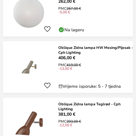
262,00 €
PMC
267,00 €
-5,00 €
Na lageru
Oblique Zidna lampa HW Mesing/Pijesak -
Cph Lighting
406,00 €
PMC
419,00 €
-13,00 €
Vrijeme isporuke: 5 - 7 tjedna
Oblique Zidna lampa Teglrød - Cph
Lighting
381,00 €
PMC
393,00 €
-12,00 €