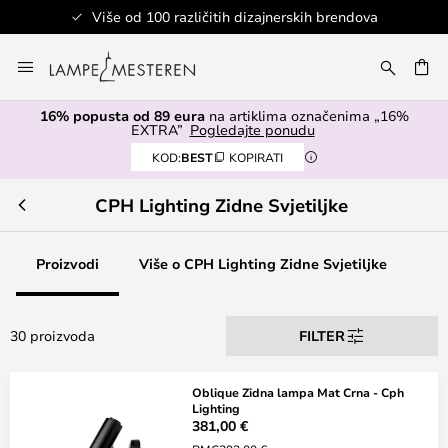
Više od 100 različitih dizajnerskih brendova
Skip
to
I
Content
16% popusta od 89 eura
na artiklima označenima „16%
EXTRA”
Pogledajte ponudu
KOD:
BEST
KOPIRATI
CPH Lighting Zidne Svjetiljke
Proizvodi
Više o CPH Lighting Zidne Svjetiljke
30 proizvoda
FILTER
Oblique Zidna lampa Mat Crna - Cph
Lighting
381,00 €