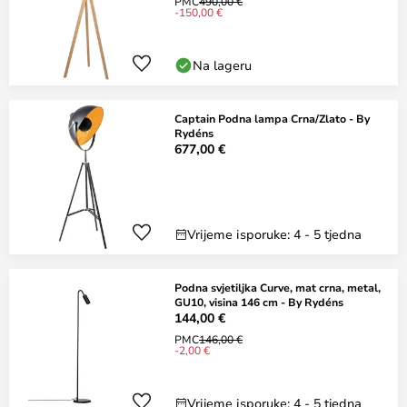
PMC
490,00 €
-150,00 €
Na lageru
Captain Podna lampa Crna/Zlato - By
Rydéns
677,00 €
Vrijeme isporuke: 4 - 5 tjedna
Podna svjetiljka Curve, mat crna, metal,
GU10, visina 146 cm - By Rydéns
144,00 €
PMC
146,00 €
-2,00 €
Vrijeme isporuke: 4 - 5 tjedna