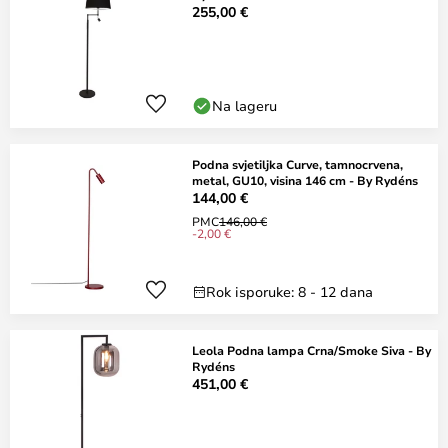
255,00 €
Na lageru
Podna svjetiljka Curve, tamnocrvena,
metal, GU10, visina 146 cm - By Rydéns
144,00 €
PMC
146,00 €
-2,00 €
Rok isporuke: 8 - 12 dana
Leola Podna lampa Crna/Smoke Siva - By
Rydéns
451,00 €