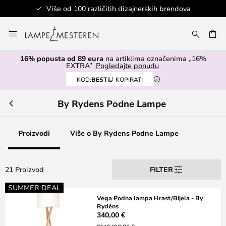
Više od 100 različitih dizajnerskih brendova
Skip
to
I
Content
16% popusta od 89 eura
na artiklima označenima „16%
EXTRA”
Pogledajte ponudu
KOD:
BEST
KOPIRATI
By Rydens Podne Lampe
Proizvodi
Više o By Rydens Podne Lampe
21 Proizvod
FILTER
SUMMER DEAL
Vega Podna lampa Hrast/Bijela - By
Rydéns
340,00 €