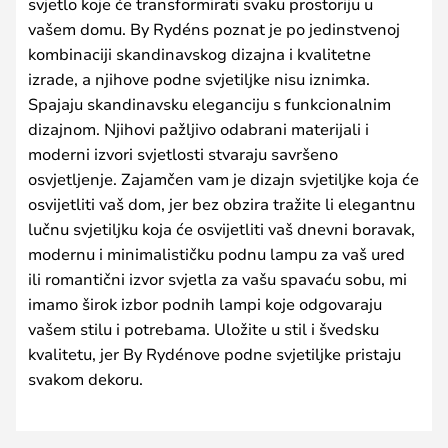
svjetlo koje će transformirati svaku prostoriju u
vašem domu. By Rydéns poznat je po jedinstvenoj
kombinaciji skandinavskog dizajna i kvalitetne
izrade, a njihove podne svjetiljke nisu iznimka.
Spajaju skandinavsku eleganciju s funkcionalnim
dizajnom. Njihovi pažljivo odabrani materijali i
moderni izvori svjetlosti stvaraju savršeno
osvjetljenje. Zajamčen vam je dizajn svjetiljke koja će
osvijetliti vaš dom, jer bez obzira tražite li elegantnu
lučnu svjetiljku koja će osvijetliti vaš dnevni boravak,
modernu i minimalističku podnu lampu za vaš ured
ili romantični izvor svjetla za vašu spavaću sobu, mi
imamo širok izbor podnih lampi koje odgovaraju
vašem stilu i potrebama. Uložite u stil i švedsku
kvalitetu, jer By Rydénove podne svjetiljke pristaju
svakom dekoru.