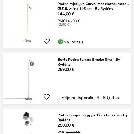
Podna svjetiljka Curve, mat zlatna, metal,
GU10, visina 146 cm - By Rydéns
144,00 €
PMC
146,00 €
-2,00 €
Na lageru
Boyle Podna lampa Smoke Siva - By
Rydéns
269,00 €
Vrijeme isporuke: 4 - 5 tjedna
Podna lampa Foggy s 3 žarulje, crna - By
Rydéns
250,00 €
PMC
269,00 €