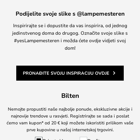
Podijelite svoje slike s @lampemesteren
Inspirirajte se i dopustite da vas inspirira, od jednog
jedinstvenog doma do drugog. Označite svoje slike s
#yesLampemesteren i možda ćete ovdje vidjeti svoj
dom!
PRONAĐITE SVOJU INSPIRACIJU OVDJE
Bilten
Nemojte propustiti naše najbolje ponude, ekskluzivne akcije i
najnovije trendove u rasvjeti. Registrirajte se sada i poslat
ćemo vam kupon* od 20 € koji možete iskoristiti prilikom vaše
prve kupovine u našoj internetskoj trgovini.