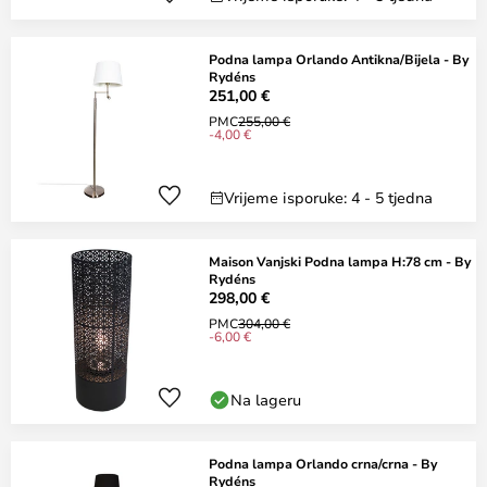
Podna lampa Orlando Antikna/Bijela - By
Rydéns
251,00 €
PMC
255,00 €
-4,00 €
Vrijeme isporuke: 4 - 5 tjedna
Maison Vanjski Podna lampa H:78 cm - By
Rydéns
298,00 €
PMC
304,00 €
-6,00 €
Na lageru
Podna lampa Orlando crna/crna - By
Rydéns