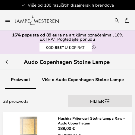
Više od 100 različitih dizajnerskih brendova
Skip
to
I
Content
16% popusta od 89 eura
na artiklima označenima „16%
EXTRA”
Pogledajte ponudu
KOD:
BEST
KOPIRATI
Audo Copenhagen Stolne Lampe
Proizvodi
Više o Audo Copenhagen Stolne Lampe
28 proizvoda
FILTER
Hashira Prijenosni Stolna lampa Raw -
Audo Copenhagen
189,00 €