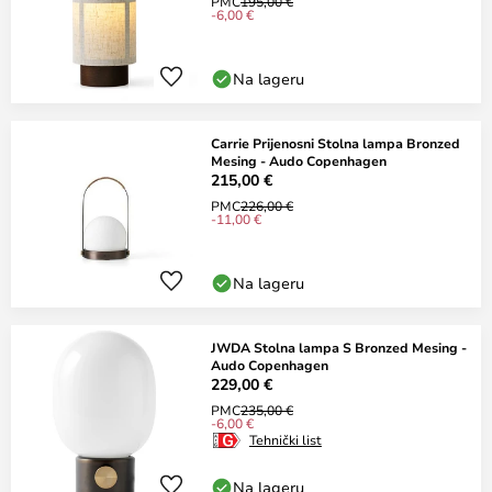
PMC
195,00 €
-6,00 €
Na lageru
Carrie Prijenosni Stolna lampa Bronzed
Mesing - Audo Copenhagen
215,00 €
PMC
226,00 €
-11,00 €
Na lageru
JWDA Stolna lampa S Bronzed Mesing -
Audo Copenhagen
229,00 €
PMC
235,00 €
-6,00 €
Tehnički list
Na lageru