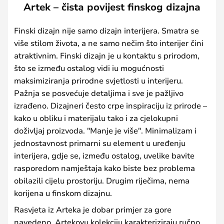
Artek – čista povijest finskog dizajna
Finski dizajn nije samo dizajn interijera. Smatra se
više stilom života, a ne samo nečim što interijer čini
atraktivnim. Finski dizajn je u kontaktu s prirodom,
što se između ostalog vidi iu mogućnosti
maksimiziranja prirodne svjetlosti u interijeru.
Pažnja se posvećuje detaljima i sve je pažljivo
izrađeno. Dizajneri često crpe inspiraciju iz prirode –
kako u obliku i materijalu tako i za cjelokupni
doživljaj proizvoda. "Manje je više". Minimalizam i
jednostavnost primarni su element u uređenju
interijera, gdje se, između ostalog, uvelike bavite
rasporedom namještaja kako biste bez problema
obilazili cijelu prostoriju. Drugim riječima, nema
korijena u finskom dizajnu.
Rasvjeta iz Arteka je dobar primjer za gore
navedeno. Artekovu kolekciju karakteriziraju ručno