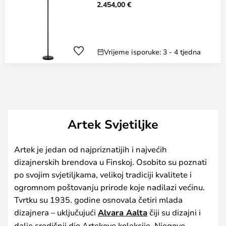
2.454,00 €
Vrijeme isporuke: 3 - 4 tjedna
Artek Svjetiljke
Artek je jedan od najpriznatijih i najvećih
dizajnerskih brendova u Finskoj. Osobito su poznati
po svojim svjetiljkama, velikoj tradiciji kvalitete i
ogromnom poštovanju prirode koje nadilazi većinu.
Tvrtku su 1935. godine osnovala četiri mlada
dizajnera – uključujući
Alvara Aalta
čiji su dizajni i
dalje središnji dio Artekove kolekcije. Njegove