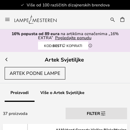
Više od 100 različitih dizajnerskih brendova
Skip
to
I
Content
16% popusta od 89 eura
na artiklima označenima „16%
EXTRA”
Pogledajte ponudu
KOD:
BEST
KOPIRATI
Artek Svjetiljke
ARTEK PODNE LAMPE
Proizvodi
Više o Artek Svjetiljke
37 proizvoda
FILTER
A110 Hand Grenade Visilica Bijela/Mesing