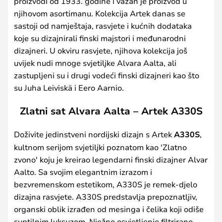
proizvodi od 1933. godine i važan je proizvod u
njihovom asortimanu. Kolekcija Artek danas se
sastoji od namještaja, rasvjete i kućnih dodataka
koje su dizajnirali finski majstori i međunarodni
dizajneri. U okviru rasvjete, njihova kolekcija još
uvijek nudi mnoge svjetiljke Alvara Aalta, ali
zastupljeni su i drugi vodeći finski dizajneri kao što
su Juha Leiviskä i Eero Aarnio.
Zlatni sat Alvara Aalta – Artek A330S
Doživite jedinstveni nordijski dizajn s Artek
A330S
,
kultnom serijom svjetiljki poznatom kao 'Zlatno
zvono' koju je kreirao legendarni finski dizajner Alvar
Aalto. Sa svojim elegantnim izrazom i
bezvremenskom estetikom, A330S je remek-djelo
dizajna rasvjete. A330S predstavlja prepoznatljiv,
organski oblik izrađen od mesinga i čelika koji odiše
suptilnim luksuzom. Nježno osvjetljenje filtrirano