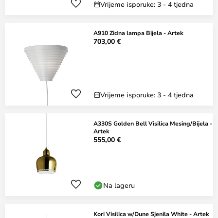
Vrijeme isporuke: 3 - 4 tjedna
A910 Zidna lampa Bijela - Artek
703,00 €
Vrijeme isporuke: 3 - 4 tjedna
A330S Golden Bell Visilica Mesing/Bijela -
Artek
555,00 €
Na lageru
Kori Visilica w/Dune Sjenila White - Artek