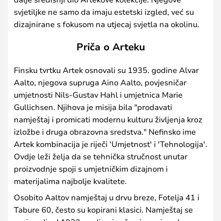
svjetiljke ne samo da imaju estetski izgled, već su
dizajnirane s fokusom na utjecaj svjetla na okolinu.
Priča o Arteku
Finsku tvrtku Artek osnovali su 1935. godine Alvar
Aalto, njegova supruga Aino Aalto, povjesničar
umjetnosti Nils-Gustav Hahl i umjetnica Marie
Gullichsen. Njihova je misija bila "prodavati
namještaj i promicati modernu kulturu življenja kroz
izložbe i druga obrazovna sredstva." Nefinsko ime
Artek kombinacija je riječi 'Umjetnost' i 'Tehnologija'.
Ovdje leži želja da se tehnička stručnost unutar
proizvodnje spoji s umjetničkim dizajnom i
materijalima najbolje kvalitete.
Osobito Aaltov namještaj u drvu breze, Fotelja 41 i
Tabure 60, često su kopirani klasici. Namještaj se