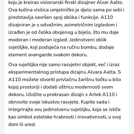
koju je kreirao vizionarski finski dizajner Alvar Aalto.
Ova kultna visilica umjetničko je djelo sama po sebi i
predstavlja savršen spoj oblika i funkcije. A110
dizajniran je s odvažnim, asimetričnim izgledom i
izrađen je od čelika obojenog u bijelo, što mu daje
moderan i moderan izgled. Jedinstveni oblik
svjetiljke, koji podsjeća na ručnu bombu, dodaje
element avangarde svakom dekoru.
Ova svjetiljka nije samo rasvjetni objekt, već i izraz
eksperimentalnog pristupa dizajnu Alvara Aalta. S
A110 možete stvoriti privlačnu žarišnu točku u bilo
kojoj prostoriji i dodati oštricu modernosti svom
dekoru. Uložite u prekrasan dizajn s Artek A110 i
obnovite svoje iskustvo rasvjete. Kupite sada i
integrirajte ovu jedinstvenu svjetiljku, koja se ističe
kao simbol estetske hrabrosti i inovativnosti, u svoj
dom ili ured.