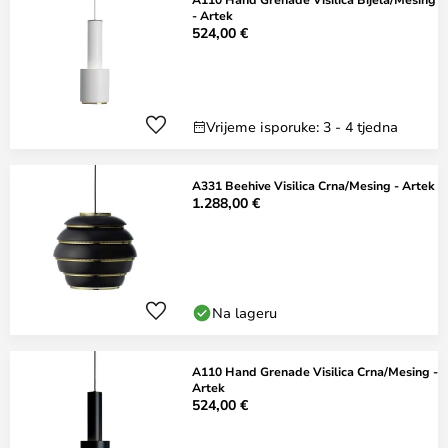
- Artek
524,00 €
Vrijeme isporuke: 3 - 4 tjedna
A331 Beehive Visilica Crna/Mesing - Artek
1.288,00 €
Na lageru
A110 Hand Grenade Visilica Crna/Mesing -
Artek
524,00 €