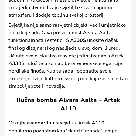
kroz jedinstveni dizajn svjetiljke stvara ugodnu
atmosferu i dodaje toplinu svakoj prostoriji.
Svjetiljka nije samo rasvjetni objekt, već i umjetničko
djelo koje odražava posvećenost Alvara Aalta
funkcionalnosti i estetici. S
A330S
unosite dašak
finskog dizajnerskog naslijeđa u svoj dom ili ured.
Učinite svoje iskustvo rasvjete jedinstvenim s Artek
A330S i uložite u komad bezvremenske elegancije i
nordijske finoće. Kupite sada i obogatite svoje
okruženje ovom kultnom svjetiljkom koja se ističe kao
simbol ljepote i inovacije.
Ručna bomba Alvara Aalta – Artek
A110
Otkrijte avangardnu rasvjetu s Artek
A110
,
popularno poznatom kao 'Hand Grenade' lampa,