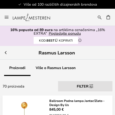
ajnerskih brendova
Sigurno plaćanje
Skip
to
I
Content
16% popusta od 89 eura
na artiklima označenima „16%
EXTRA”
Pogledajte ponudu
KOD:
BEST
KOPIRATI
Rasmus Larsson
Proizvodi
Više o Rasmus Larsson
70 proizvoda
FILTER
Ballroom Podna lampa Jantar/Zlato -
Design By Us
845,00 €