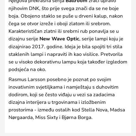
Njegova prekrasna serija
Ballroom
zrači upravo
njihovim DNK, što prije svega znači da se ne boje
boja. Obojeno staklo se puše u drveni kalup, nakon
čega se otvor izreže i oboji zlatom ili srebrom.
Karakterističan zlatni ili srebrni rub ponavlja se u
dizajnu serije
New Wave Optic
, serije lampi koju je
dizajnirao 2017. godine. Ideja je bila spojiti tri stila
staklenih lampi i napraviti ih kao visilice. Pretvorila
se u visoko dekorativnu lampu koja također izgledom
podsjeća na oko.
Rasmus Larsson posebno je poznat po svojim
inovativnim svjetiljkama i namještaju s duhovitim
dodirom, koji se često viđaju u vezi sa zadacima
dizajna interijera u trgovinama i izložbenim
prostorima - između ostalih kod Stella Nova, Madsa
Nørgaarda, Miss Sixty i Bjørna Borga.