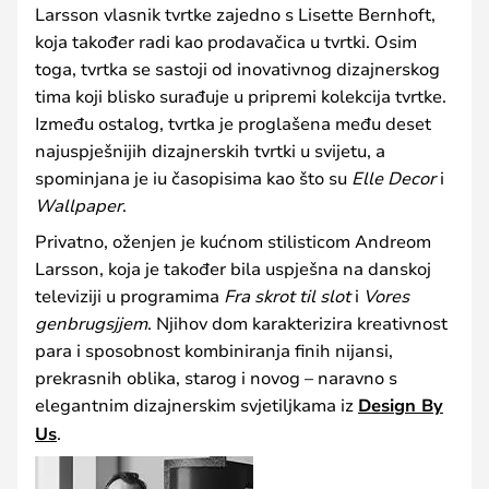
Larsson vlasnik tvrtke zajedno s Lisette Bernhoft,
koja također radi kao prodavačica u tvrtki. Osim
toga, tvrtka se sastoji od inovativnog dizajnerskog
tima koji blisko surađuje u pripremi kolekcija tvrtke.
Između ostalog, tvrtka je proglašena među deset
najuspješnijih dizajnerskih tvrtki u svijetu, a
spominjana je iu časopisima kao što su
Elle Decor
i
Wallpaper
.
Privatno, oženjen je kućnom stilisticom Andreom
Larsson, koja je također bila uspješna na danskoj
televiziji u programima
Fra skrot til slot
i
Vores
genbrugsjjem
. Njihov dom karakterizira kreativnost
para i sposobnost kombiniranja finih nijansi,
prekrasnih oblika, starog i novog – naravno s
elegantnim dizajnerskim svjetiljkama iz
Design By
Us
.