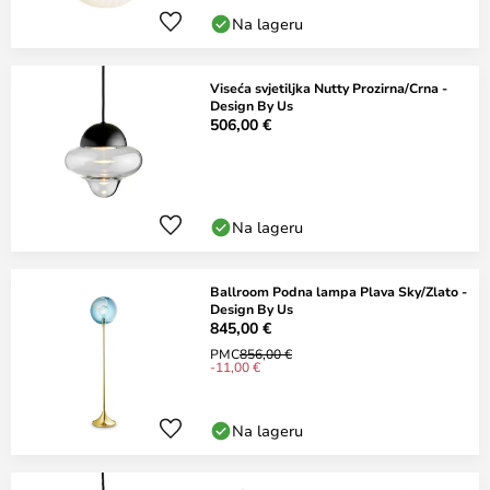
Na lageru
Viseća svjetiljka Nutty Prozirna/Crna -
Design By Us
506,00 €
Na lageru
Ballroom Podna lampa Plava Sky/Zlato -
Design By Us
845,00 €
PMC
856,00 €
-11,00 €
Na lageru