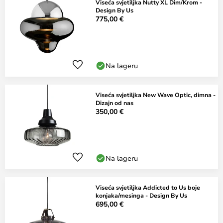
Viseća svjetiljka Nutty XL Dim/Krom -
Design By Us
775,00 €
Na lageru
Viseća svjetiljka New Wave Optic, dimna -
Dizajn od nas
350,00 €
Na lageru
Viseća svjetiljka Addicted to Us boje
konjaka/mesinga - Design By Us
695,00 €