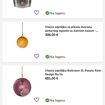
Na lageru
Viseća svjetiljka za plesnu dvoranu
jantarnog izgleda sa zlatnom bazom -
Design
306,00 €
Na lageru
Viseća svjetiljka Ballroom XL Purple Rain -
Design By Us
681,00 €
Na lageru