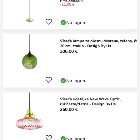
PMC
856,00 €
-11,00 €
Na lageru
Viseća lampa za plesnu dvoranu, zelena, Ø
20 cm, staklo - Design By Us
306,00 €
Na lageru
Viseća svjetiljka New Wave Optic,
ružičasta/zlatna - Design By Us
350,00 €
Na lageru