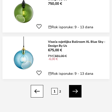
750,00 €
Rok isporuke: 9 - 13 dana
Viseća svjetiljka Ballroom XL Blue Sky -
Design By Us
675,00 €
PMC
681,00 €
-6,00 €
Rok isporuke: 9 - 13 dana
Stranica
1
2
Prethodno
Sljedeći