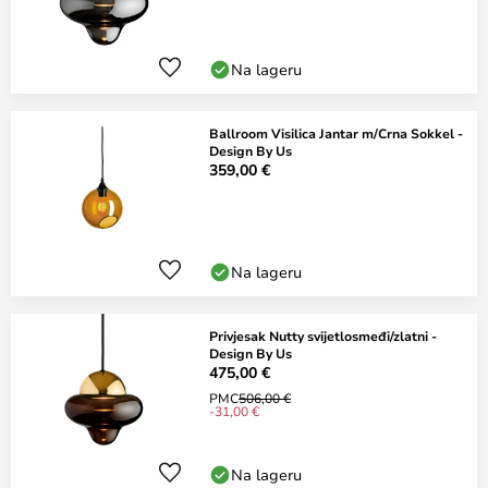
Na lageru
Ballroom Visilica Jantar m/Crna Sokkel -
Design By Us
359,00 €
Na lageru
Privjesak Nutty svijetlosmeđi/zlatni -
Design By Us
475,00 €
PMC
506,00 €
-31,00 €
Na lageru