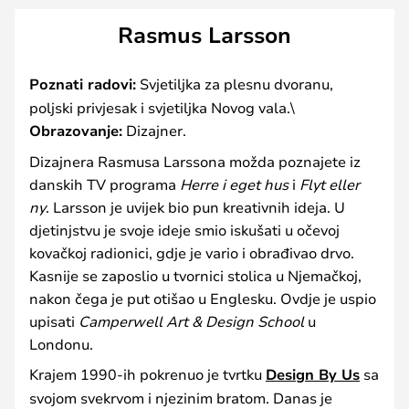
Rasmus Larsson
Poznati radovi:
Svjetiljka za plesnu dvoranu,
poljski privjesak i svjetiljka Novog vala.\
Obrazovanje:
Dizajner.
Dizajnera Rasmusa Larssona možda poznajete iz
danskih TV programa
Herre i eget hus
i
Flyt eller
ny
. Larsson je uvijek bio pun kreativnih ideja. U
djetinjstvu je svoje ideje smio iskušati u očevoj
kovačkoj radionici, gdje je vario i obrađivao drvo.
Kasnije se zaposlio u tvornici stolica u Njemačkoj,
nakon čega je put otišao u Englesku. Ovdje je uspio
upisati
Camperwell Art & Design School
u
Londonu.
Krajem 1990-ih pokrenuo je tvrtku
Design By Us
sa
svojom svekrvom i njezinim bratom. Danas je