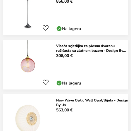
856,00 €
Na lageru
Viseća svjetiljka za plesnu dvoranu
ružičasta sa zlatnom bazom - Design By
Us
306,00 €
Na lageru
New Wave Optic Wall Opal/Bijela - Design
By Us
563,00 €