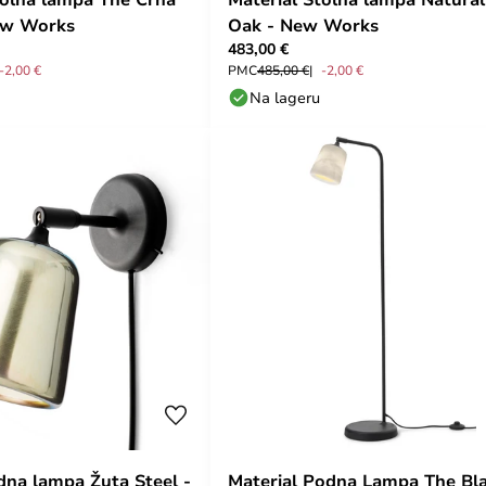
ew Works
Oak - New Works
483,00 €
-2,00 €
PMC
485,00 €
-2,00 €
Na lageru
idna lampa Žuta Steel -
Material Podna Lampa The Bl