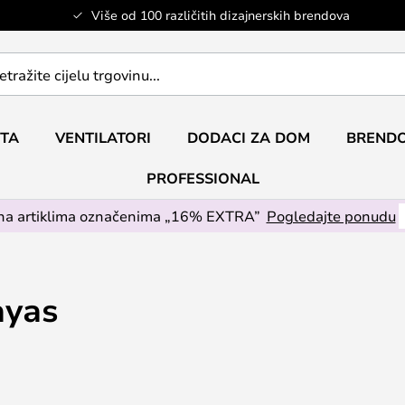
Više od 100 različitih dizajnerskih brendova
ETA
VENTILATORI
DODACI ZA DOM
BRENDO
PROFESSIONAL
na artiklima označenima „16% EXTRA”
Pogledajte ponudu
ayas