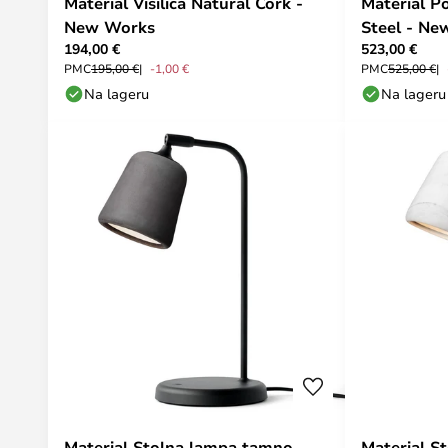
Material Visilica Natural Cork -
Material P
New Works
Steel - N
194,00 €
523,00 €
PMC
195,00 €
-1,00 €
PMC
525,00 €
Na lageru
Na lageru
Material Stolna lampa tamno
Material S