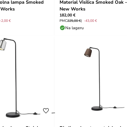
tolna lampa Smoked
Material Visilica Smoked Oak -
 Works
New Works
182,00 €
-2,00 €
PMC
225,00 €
-43,00 €
Na lageru