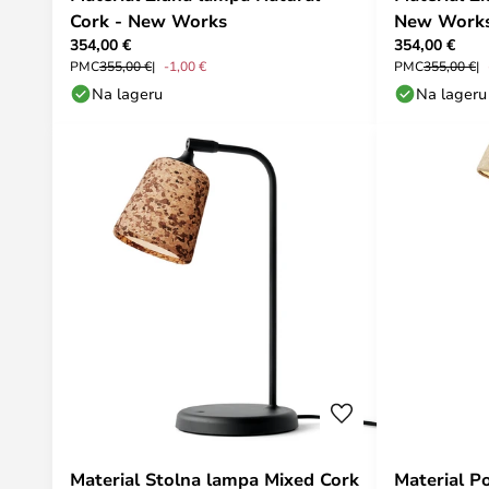
Cork - New Works
New Work
354,00 €
354,00 €
PMC
355,00 €
-1,00 €
PMC
355,00 €
Na lageru
Na lageru
Material Stolna lampa Mixed Cork
Material P