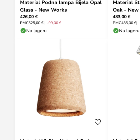
Material Podna lampa Bijela Opal
Material S
Glass - New Works
Oak - New
426,00 €
483,00 €
PMC
525,00 €
-99,00 €
PMC
485,00 €
Na lageru
Na lageru