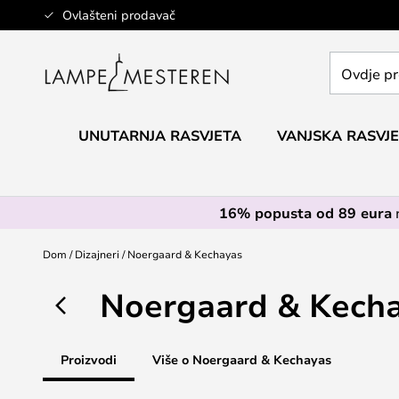
Skip
Ovlašteni prodavač
to
Content
Ovdje
pretražite
cijelu
trgovinu...
UNUTARNJA RASVJETA
VANJSKA RASVJ
16% popusta od 89 eura
Dom
Dizajneri
Noergaard & Kechayas
Noergaard & Kech
Proizvodi
Više o Noergaard & Kechayas