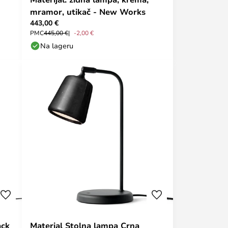
mramor, utikač - New Works
443,00 €
PMC
445,00 €
-2,00 €
Na lageru
ack
Material Stolna lampa Crna