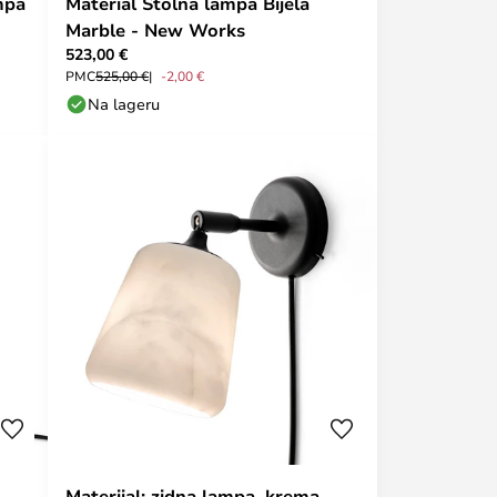
mpa
Material Stolna lampa Bijela
Marble - New Works
523,00 €
PMC
525,00 €
-2,00 €
Na lageru
Materijal: zidna lampa, krema,