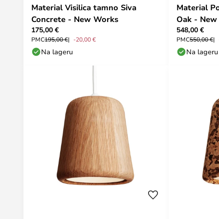
Material Visilica tamno Siva
Material P
Concrete - New Works
Oak - New
175,00 €
548,00 €
PMC
195,00 €
-20,00 €
PMC
550,00 €
Na lageru
Na lageru