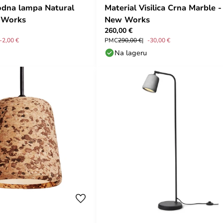
odna lampa Natural
Material Visilica Crna Marble -
 Works
New Works
260,00 €
-2,00 €
PMC
290,00 €
-30,00 €
Na lageru