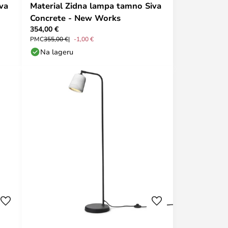
va
Material Zidna lampa tamno Siva
Concrete - New Works
354,00 €
PMC
355,00 €
-1,00 €
Na lageru