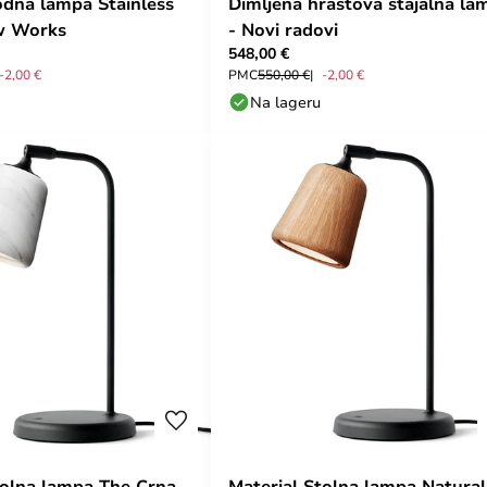
odna lampa Stainless
Dimljena hrastova stajalna la
ew Works
- Novi radovi
548,00 €
-2,00 €
PMC
550,00 €
-2,00 €
Na lageru
tolna lampa The Crna
Material Stolna lampa Natural