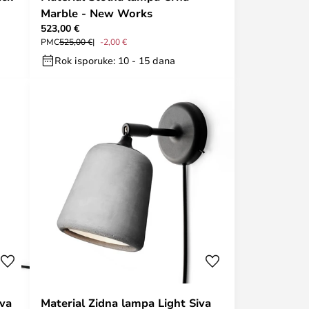
Marble - New Works
523,00 €
PMC
525,00 €
-2,00 €
Rok isporuke: 10 - 15 dana
iva
Material Zidna lampa Light Siva