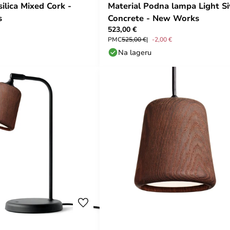
silica Mixed Cork -
Material Podna lampa Light Si
s
Concrete - New Works
523,00 €
PMC
525,00 €
-2,00 €
Na lageru