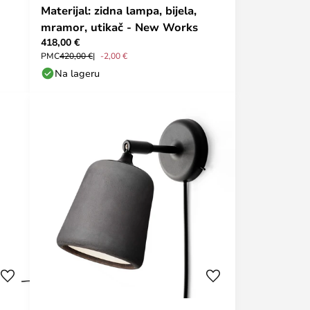
Materijal: zidna lampa, bijela,
mramor, utikač - New Works
418,00 €
PMC
420,00 €
-2,00 €
Na lageru