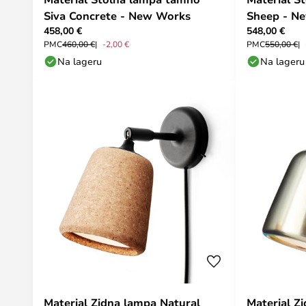
Siva Concrete - New Works
Sheep - N
458,00 €
548,00 €
PMC
460,00 €
-2,00 €
PMC
550,00 €
Na lageru
Na lageru
Material Zidna lampa Natural
Material Z