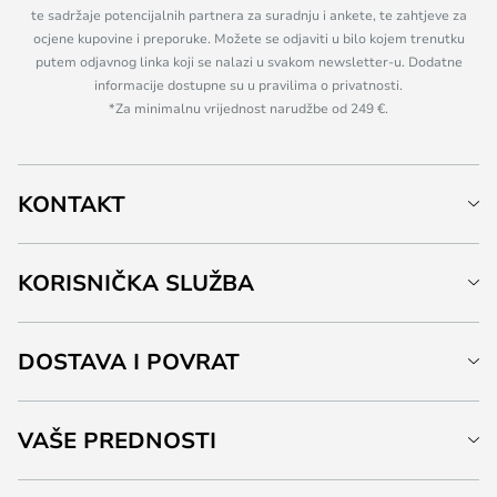
te sadržaje potencijalnih partnera za suradnju i ankete, te zahtjeve za
ocjene kupovine i preporuke. Možete se odjaviti u bilo kojem trenutku
putem odjavnog linka koji se nalazi u svakom newsletter-u. Dodatne
informacije dostupne su u pravilima o privatnosti.
*Za minimalnu vrijednost narudžbe od 249 €.
KONTAKT
KORISNIČKA SLUŽBA
DOSTAVA I POVRAT
VAŠE PREDNOSTI