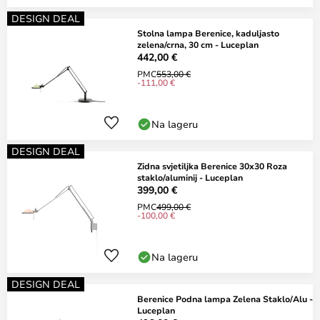
DESIGN DEAL
Stolna lampa Berenice, kaduljasto
zelena/crna, 30 cm - Luceplan
442,00 €
PMC
553,00 €
-111,00 €
Na lageru
DESIGN DEAL
Zidna svjetiljka Berenice 30x30 Roza
staklo/aluminij - Luceplan
399,00 €
PMC
499,00 €
-100,00 €
Na lageru
DESIGN DEAL
Berenice Podna lampa Zelena Staklo/Alu -
Luceplan