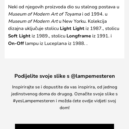
Neki od njegovih proizvoda dio su stalnog postava u
Museum of Modern Art of Toyama
i od 1994. u
Museum of Modern Art
u New Yorku. Kolekcija
dizajna uključuje stolicu
Light Light
iz 1987., stolicu
Soft Light
iz 1989., stolicu
Longframe
iz 1991. i
On-Off
lampu iz Luceplana iz 1988. .
Podijelite svoje slike s @lampemesteren
Inspirirajte se i dopustite da vas inspirira, od jednog
jedinstvenog doma do drugog. Označite svoje slike s
#yesLampemesteren i možda ćete ovdje vidjeti svoj
dom!