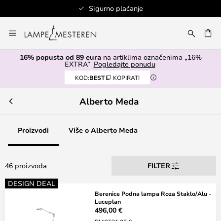
Sigurno plaćanje
Skip
to
I
Content
16% popusta od 89 eura
na artiklima označenima „16%
EXTRA”
Pogledajte ponudu
KOD:
BEST
KOPIRATI
Alberto Meda
Proizvodi
Više o Alberto Meda
46 proizvoda
FILTER
DESIGN DEAL
Berenice Podna lampa Roza Staklo/Alu -
Luceplan
496,00 €