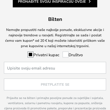
PRONAĐITE SVOJU INSPIRACIJU OVDJE
Bilten
Nemojte propustiti naše najbolje ponude, ekskluzivne akcije i
najnovije trendove u rasvjeti. Registrirajte se sada i poslat
ćemo vam kupon* od 20 € koji možete iskoristiti prilikom vaše
prve kupovine u našoj internetskoj trgovini.
Privatni kupac
Društvo
PRETPLATITE SE
Prijavite se na bilten i primajte povoljne ponude za svjetiljke i svjetala,
ventilatore, solarnu i pametnu rasvjetu, kupone za popuste, sniženja
cijena proizvoda ili promotivne pakete, preporuke i prezentacije proizvoda