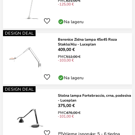
PMC
621,00 €
-125,00 €
Na lageru
DESIGN DEAL
Berenice Zidna lampa 45x45 Roza
Staklo/Alu - Luceplan
409,00 €
PMC
512,00 €
-103,00 €
Na lageru
DESIGN DEAL
Stolna lampa Fortebraccio, crna, podesiva
- Luceplan
375,00 €
PMC
476,00 €
-101,00 €
Vrijeme isporuke: 5 - 6 tjedna