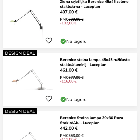
Zidna svjetiljka Berenice 45x45 zeleno
staklo/crna - Luceplan
407,00 €
PMC
509,00 €
-102,00 €
Na lageru
DESIGN DEAL
Berenice stolna lampa 45x45 ružičasto
staklo/aluminij - Luceplan
461,00 €
PMC
577,00 €
-116,00 €
Na lageru
DESIGN DEAL
Berenice Stolna lampa 30x30 Roza
Staklo/Alu - Luceplan
442,00 €
PMC
553,00 €
-111,00 €