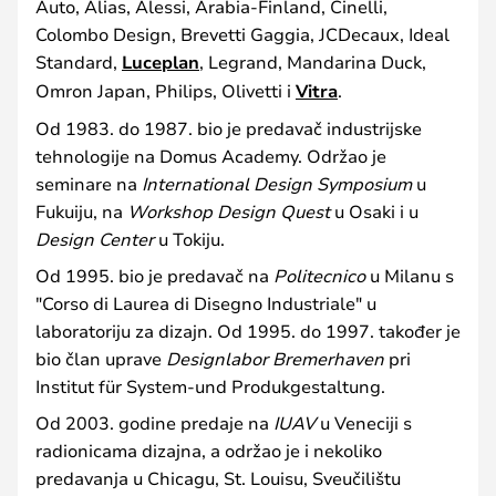
Auto, Alias, Alessi, Arabia-Finland, Cinelli,
Colombo Design, Brevetti Gaggia, JCDecaux, Ideal
Standard,
Luceplan
, Legrand, Mandarina Duck,
Omron Japan, Philips, Olivetti i
Vitra
.
Od 1983. do 1987. bio je predavač industrijske
tehnologije na Domus Academy. Održao je
seminare na
International Design Symposium
u
Fukuiju, na
Workshop Design Quest
u Osaki i u
Design Center
u Tokiju.
Od 1995. bio je predavač na
Politecnico
u Milanu s
"Corso di Laurea di Disegno Industriale" u
laboratoriju za dizajn. Od 1995. do 1997. također je
bio član uprave
Designlabor Bremerhaven
pri
Institut für System-und Produkgestaltung.
Od 2003. godine predaje na
IUAV
u Veneciji s
radionicama dizajna, a održao je i nekoliko
predavanja u Chicagu, St. Louisu, Sveučilištu