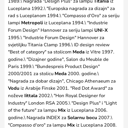
1989.\ Nagrada "Design Plus" za lampu
Titania
iz
Luceplana 1992.\ "Europska nagrada za dizajn" za
rad s Luceplanom 1994.\ "Compasso d'Oro" za seriju
lampi
Metropoli
iz Luceplana 1994.\ "Industrie
Forum Design" Hannover za seriju lampi
UNI-X
1995.\ "Industrie Forum Design" Hannover za
svjetiljku Titania Clamp 1996.\ ID design review
"Best of category" sa stolicom
Meda
iz Vitre 1997.
godine.\ "Dizajner godine", Salon du Meuble de
Paris 1999.\ "Bundespreis Product Design"
2000/2001 za stolicu
Meda
2000. godine.\
"Nagrada za dobar dizajn", Chicago Athenaeum za
Vodu
iz Arabije Finske 2001. "Red Dot Award" za
noževe
Iittala
2002.\ "Hon Royal Designer for
Industry" London RSA 2005.\ "Design Plus" i "Light
of the future" za lampu
Mix
iz Luceplana 2006.
godine.\ Nagrada INDEX za
Solarnu bocu
2007.\
"Compasso d'oro" za lampu
Mix
iz Luceplana 2008.