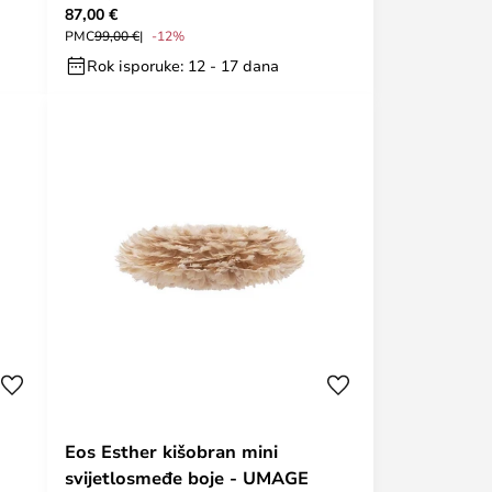
87,00 €
PMC
99,00 €
-12%
Rok isporuke: 12 - 17 dana
Eos Esther kišobran mini
svijetlosmeđe boje - UMAGE