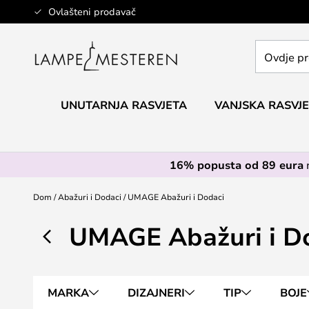
Skip
Ovlašteni prodavač
to
Content
Ovdje
pretražite
cijelu
trgovinu...
UNUTARNJA RASVJETA
VANJSKA RASVJ
16% popusta od 89 eura
Dom
Abažuri i Dodaci
UMAGE Abažuri i Dodaci
UMAGE Abažuri i D
MARKA
DIZAJNERI
TIP
BOJE