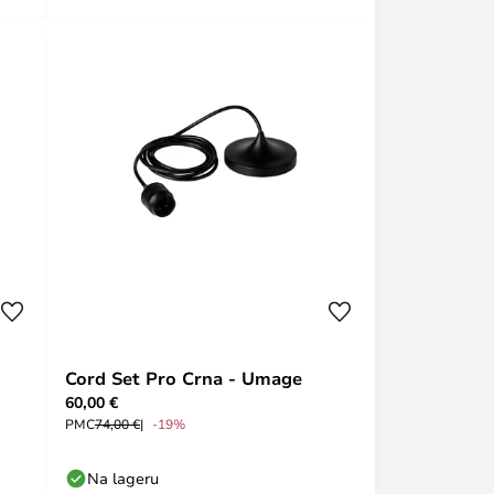
Cord Set Pro Crna - Umage
60,00 €
PMC
74,00 €
-19%
Na lageru