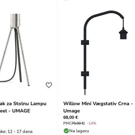
lak za Stolnu Lampu
Willow Mini Vægstativ Crna -
teel - UMAGE
Umage
68,00 €
PMC
79,00 €
-14%
Na lageru
uke: 12 - 17 dana