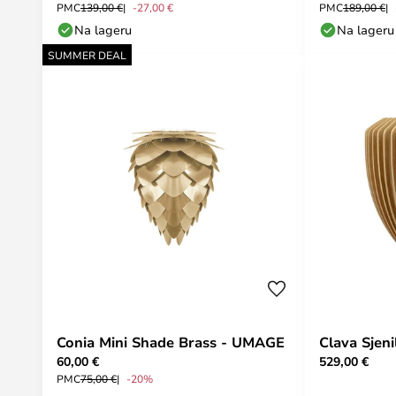
PMC
139,00 €
-27,00 €
PMC
189,00 €
Na lageru
Na lageru
SUMMER DEAL
Conia Mini Shade Brass - UMAGE
Clava Sjen
60,00 €
529,00 €
PMC
75,00 €
-20%