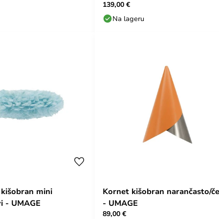
139,00 €
Na lageru
 kišobran mini
Kornet kišobran narančasto/če
avi - UMAGE
- UMAGE
89,00 €