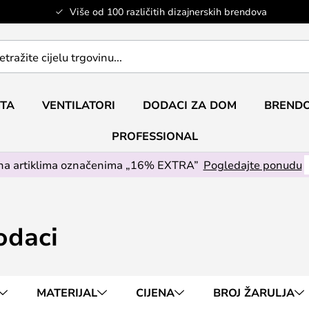
Više od 100 različitih dizajnerskih brendova
ETA
VENTILATORI
DODACI ZA DOM
BRENDO
PROFESSIONAL
na artiklima označenima „16% EXTRA”
Pogledajte ponudu
odaci
MATERIJAL
CIJENA
BROJ ŽARULJA