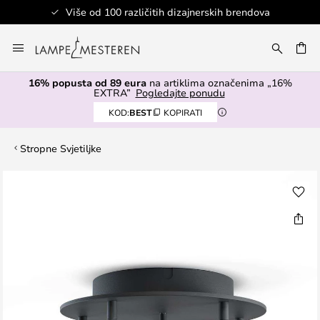
Više od 100 različitih dizajnerskih brendova
Skip
to
I
Content
16% popusta od 89 eura
na artiklima označenima „16%
EXTRA”
Pogledajte ponudu
KOD:
BEST
KOPIRATI
Stropne Svjetiljke
Skip
to
the
end
of
the
images
gallery