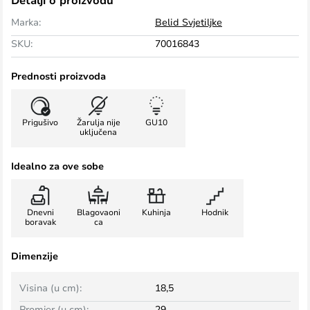
Detalji o proizvodu
Marka:
Belid Svjetiljke
SKU:
70016843
Prednosti proizvoda
Prigušivo
Žarulja nije
GU10
uključena
Idealno za ove sobe
Dnevni
Blagovaoni
Kuhinja
Hodnik
boravak
ca
Dimenzije
Visina (u cm):
18,5
Promjer (u cm):
29