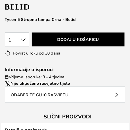
the
images
Tyson 5 Stropna lampa Crna - Belid
gallery
1
DODAJ U KOŠARICU
Povrat u roku od 30 dana
Informacije o isporuci
Vrijeme isporuke: 3 - 4 tjedna
Nije uključeno rasvjetno tijelo
ODABERITE GU10 RASVJETU
SLIČNI PROIZVODI