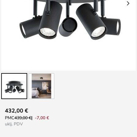
Skip
432,00 €
to
-7,00 €
PMC
439,00 €
the
uklj. PDV
beginning
of