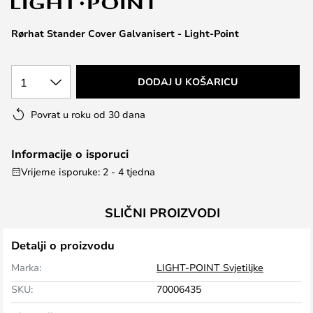
the
images
Rørhat Stander Cover Galvanisert - Light-Point
gallery
1
DODAJ U KOŠARICU
Povrat u roku od 30 dana
Informacije o isporuci
Vrijeme isporuke: 2 - 4 tjedna
SLIČNI PROIZVODI
Detalji o proizvodu
Marka:
LIGHT-POINT Svjetiljke
SKU:
70006435