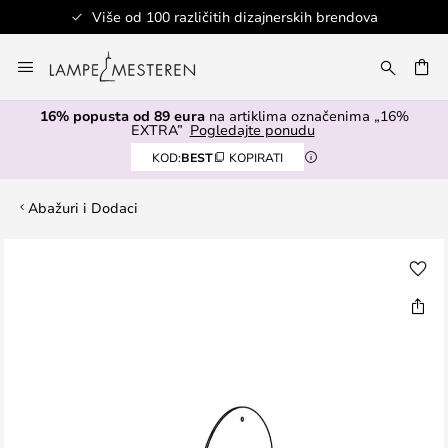
Više od 100 različitih dizajnerskih brendova
Skip
to
I
Content
16% popusta od 89 eura
na artiklima označenima „16%
EXTRA”
Pogledajte ponudu
KOD:
BEST
KOPIRATI
Abažuri i Dodaci
Skip
to
the
end
of
the
images
gallery