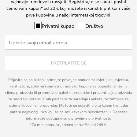
najnovije trendove u rasvjeti. Registrirajte se sada i poslat
ćemo vam kupon* od 20 € koji možete iskoristiti prilikom vaše
prve kupovine u našoj internetskoj trgovini.
Privatni kupac
Društvo
PRETPLATITE SE
Prijavite se na bilten i primajte povoljne ponude za svjetiljke i svjetala,
ventilatore, solarnu i pametnu rasvjetu, kupone za popuste, sniženja
cijena proizvoda ili promotivne pakete, preporuke i prezentacije proizvoda
te sadržaje potencijalnih partnera za suradnju i ankete, te zahtjeve za
ocjene kupovine i preporuke. Možete se odjaviti u bilo kojem trenutku
putem odjavnog linka koji se nalazi u svakom newsletter-u. Dodatne
informacije dostupne su u pravilima o privatnosti.
*Za minimalnu vrijednost narudžbe od 249 €.