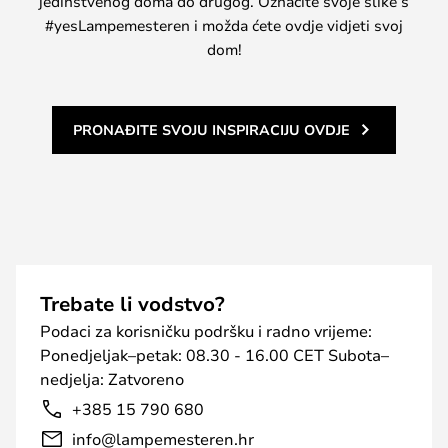
jedinstvenog doma do drugog. Označite svoje slike s
#yesLampemesteren i možda ćete ovdje vidjeti svoj
dom!
PRONAĐITE SVOJU INSPIRACIJU OVDJE
Trebate li vodstvo?
Podaci za korisničku podršku i radno vrijeme:
Ponedjeljak–petak: 08.30 - 16.00 CET Subota–
nedjelja: Zatvoreno
+385 15 790 680
info@lampemesteren.hr