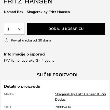
the
images
Nomad Box - Skagerak by Fritz Hansen
gallery
1
DODAJ U KOŠARICU
Povrat u roku od 30 dana
Informacije o isporuci
Vrijeme isporuke: 3 - 4 tjedna
SLIČNI PROIZVODI
Detalji o proizvodu
Marka:
Skagerak by Fritz Hansen Kućni
Dodaci
SKU:
70005434