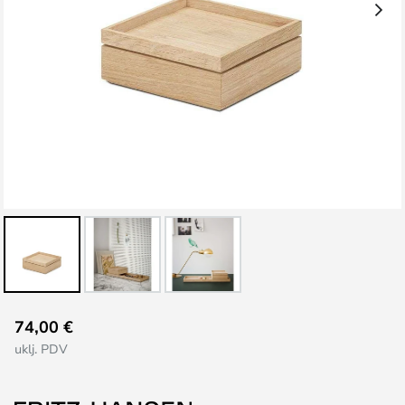
Skip
74,00 €
to
uklj. PDV
the
beginning
of