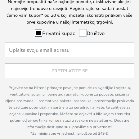
Nemojte propustiti naše najbolje ponude, ekskluzivne akcije i
najnovije trendove u rasvjeti. Registrirajte se sada i poslat
ćemo vam kupon* od 20 € koji možete iskoristiti prilikom vaše
prve kupovine u našoj internetskoj trgovini.
Privatni kupac
Društvo
PRETPLATITE SE
Prijavite se na bilten i primajte povoljne ponude za svjetiljke i svjetala,
ventilatore, solarnu i pametnu rasvjetu, kupone za popuste, sniženja
cijena proizvoda ili promotivne pakete, preporuke i prezentacije proizvoda
te sadržaje potencijalnih partnera za suradnju i ankete, te zahtjeve za
ocjene kupovine i preporuke. Možete se odjaviti u bilo kojem trenutku
putem odjavnog linka koji se nalazi u svakom newsletter-u. Dodatne
informacije dostupne su u pravilima o privatnosti.
*Za minimalnu vrijednost narudžbe od 249 €.