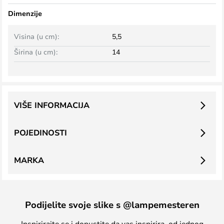
Dimenzije
Visina (u cm):
5,5
Širina (u cm):
14
VIŠE INFORMACIJA
POJEDINOSTI
MARKA
Podijelite svoje slike s @lampemesteren
Inspirirajte se i dopustite da vas inspirira, od jednog