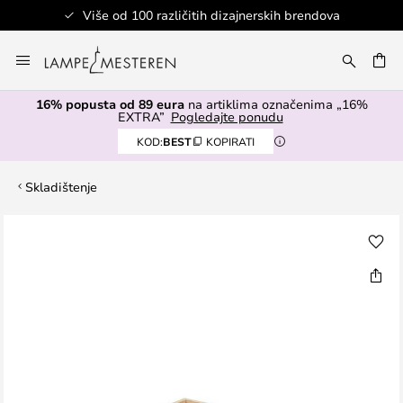
Više od 100 različitih dizajnerskih brendova
Skip
to
I
Content
16% popusta od 89 eura
na artiklima označenima „16%
EXTRA”
Pogledajte ponudu
KOD:
BEST
KOPIRATI
Skladištenje
Skip
to
the
end
of
the
images
gallery