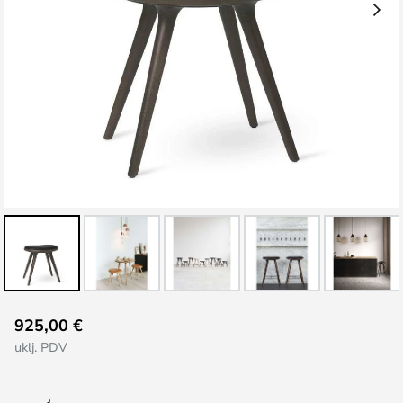
Skip
925,00 €
to
uklj. PDV
the
beginning
of