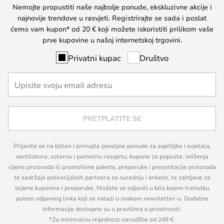
Nemojte propustiti naše najbolje ponude, ekskluzivne akcije i
najnovije trendove u rasvjeti. Registrirajte se sada i poslat
ćemo vam kupon* od 20 € koji možete iskoristiti prilikom vaše
prve kupovine u našoj internetskoj trgovini.
Privatni kupac
Društvo
PRETPLATITE SE
Prijavite se na bilten i primajte povoljne ponude za svjetiljke i svjetala,
ventilatore, solarnu i pametnu rasvjetu, kupone za popuste, sniženja
cijena proizvoda ili promotivne pakete, preporuke i prezentacije proizvoda
te sadržaje potencijalnih partnera za suradnju i ankete, te zahtjeve za
ocjene kupovine i preporuke. Možete se odjaviti u bilo kojem trenutku
putem odjavnog linka koji se nalazi u svakom newsletter-u. Dodatne
informacije dostupne su u pravilima o privatnosti.
*Za minimalnu vrijednost narudžbe od 249 €.