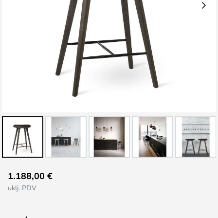
Skip
1.188,00 €
to
uklj. PDV
the
beginning
of