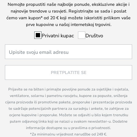
Nemojte propustiti naše najbolje ponude, ekskluzivne akcije i
najnovije trendove u rasvjeti. Registrirajte se sada i poslat
ćemo vam kupon* od 20 € koji možete iskoristiti prilikom vaše
prve kupovine u našoj internetskoj trgovini.
Privatni kupac
Društvo
PRETPLATITE SE
Prijavite se na bilten i primajte povoljne ponude za svjetiljke i svjetala,
ventilatore, solarnu i pametnu rasvjetu, kupone za popuste, sniženja
cijena proizvoda ili promotivne pakete, preporuke i prezentacije proizvoda
te sadržaje potencijalnih partnera za suradnju i ankete, te zahtjeve za
ocjene kupovine i preporuke. Možete se odjaviti u bilo kojem trenutku
putem odjavnog linka koji se nalazi u svakom newsletter-u. Dodatne
informacije dostupne su u pravilima o privatnosti.
*Za minimalnu vrijednost narudžbe od 249 €.