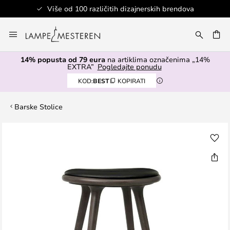
Više od 100 različitih dizajnerskih brendova
Skip
to
I
Content
14% popusta od 79 eura
na artiklima označenima „14%
EXTRA”
Pogledajte ponudu
KOD:
BEST
KOPIRATI
Barske Stolice
Skip
to
the
end
of
the
images
gallery