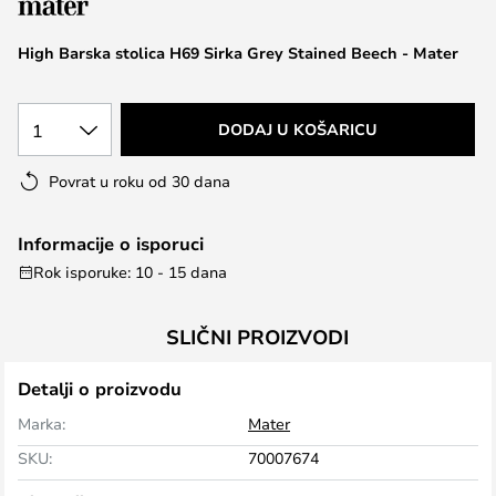
the
images
High Barska stolica H69 Sirka Grey Stained Beech - Mater
gallery
1
DODAJ U KOŠARICU
Povrat u roku od 30 dana
Informacije o isporuci
Rok isporuke: 10 - 15 dana
SLIČNI PROIZVODI
Detalji o proizvodu
Marka:
Mater
SKU:
70007674