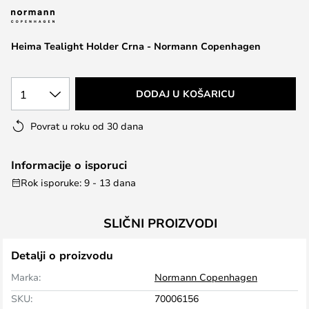
the
images
Heima Tealight Holder Crna - Normann Copenhagen
gallery
1
DODAJ U KOŠARICU
Povrat u roku od 30 dana
Informacije o isporuci
Rok isporuke: 9 - 13 dana
SLIČNI PROIZVODI
Detalji o proizvodu
Marka:
Normann Copenhagen
SKU:
70006156