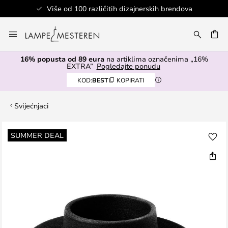
Više od 100 različitih dizajnerskih brendova
Skip
to
I
Content
16% popusta od 89 eura
na artiklima označenima „16%
EXTRA”
Pogledajte ponudu
KOD:
BEST
KOPIRATI
Svijećnjaci
Skip
SUMMER DEAL
to
the
end
of
the
images
gallery