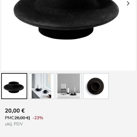
Skip
20,00 €
to
-23%
PMC
26,00 €
the
uklj. PDV
beginning
of