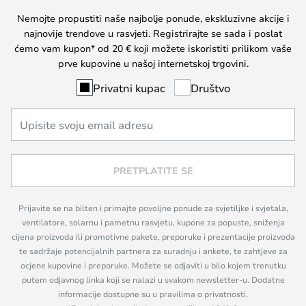
Nemojte propustiti naše najbolje ponude, ekskluzivne akcije i
najnovije trendove u rasvjeti. Registrirajte se sada i poslat
ćemo vam kupon* od 20 € koji možete iskoristiti prilikom vaše
prve kupovine u našoj internetskoj trgovini.
Privatni kupac
Društvo
PRETPLATITE SE
Prijavite se na bilten i primajte povoljne ponude za svjetiljke i svjetala,
ventilatore, solarnu i pametnu rasvjetu, kupone za popuste, sniženja
cijena proizvoda ili promotivne pakete, preporuke i prezentacije proizvoda
te sadržaje potencijalnih partnera za suradnju i ankete, te zahtjeve za
ocjene kupovine i preporuke. Možete se odjaviti u bilo kojem trenutku
putem odjavnog linka koji se nalazi u svakom newsletter-u. Dodatne
informacije dostupne su u pravilima o privatnosti.