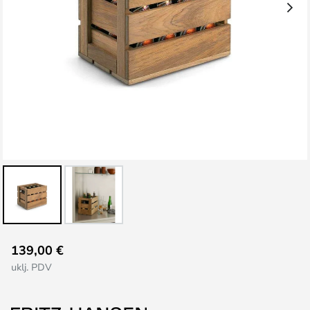
Skip
139,00 €
to
uklj. PDV
the
beginning
of