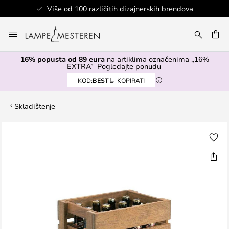
Više od 100 različitih dizajnerskih brendova
Skip
to
I
Content
16% popusta od 89 eura
na artiklima označenima „16%
EXTRA”
Pogledajte ponudu
KOD:
BEST
KOPIRATI
Skladištenje
Skip
to
the
end
of
the
images
gallery