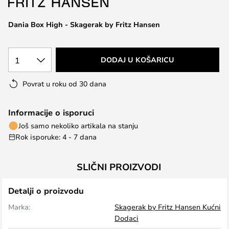
the
images
Dania Box High - Skagerak by Fritz Hansen
gallery
1
DODAJ U KOŠARICU
Povrat u roku od 30 dana
Informacije o isporuci
Još samo nekoliko artikala na stanju
Rok isporuke: 4 - 7 dana
SLIČNI PROIZVODI
Detalji o proizvodu
Marka:
Skagerak by Fritz Hansen Kućni
Dodaci