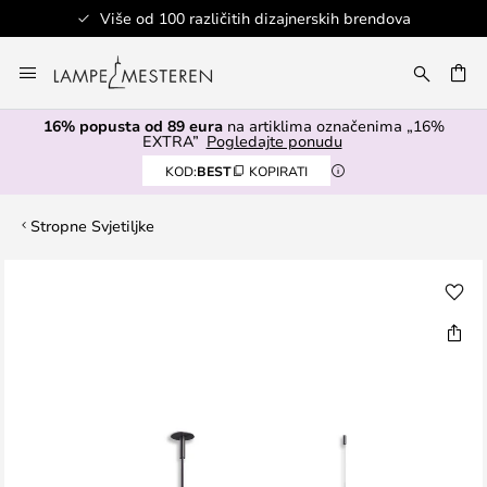
Više od 100 različitih dizajnerskih brendova
Skip
to
I
Content
16% popusta od 89 eura
na artiklima označenima „16%
EXTRA”
Pogledajte ponudu
KOD:
BEST
KOPIRATI
Stropne Svjetiljke
Skip
to
the
end
of
the
images
gallery