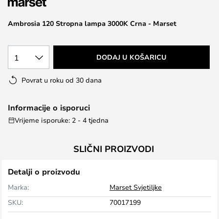
the
images
Ambrosia 120 Stropna lampa 3000K Crna - Marset
gallery
1
DODAJ U KOŠARICU
Povrat u roku od 30 dana
Informacije o isporuci
Vrijeme isporuke: 2 - 4 tjedna
SLIČNI PROIZVODI
Detalji o proizvodu
Marka:
Marset Svjetiljke
SKU:
70017199