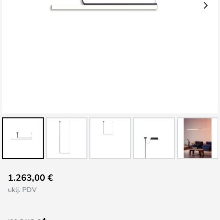
Skip
1.263,00 €
to
uklj. PDV
the
beginning
of